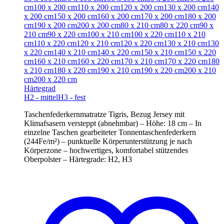
cm
100 x 200 cm
110 x 200 cm
120 x 200 cm
130 x 200 cm
140
x 200 cm
150 x 200 cm
160 x 200 cm
170 x 200 cm
180 x 200
cm
190 x 200 cm
200 x 200 cm
80 x 210 cm
80 x 220 cm
90 x
210 cm
90 x 220 cm
100 x 210 cm
100 x 220 cm
110 x 210
cm
110 x 220 cm
120 x 210 cm
120 x 220 cm
130 x 210 cm
130
x 220 cm
140 x 210 cm
140 x 220 cm
150 x 210 cm
150 x 220
cm
160 x 210 cm
160 x 220 cm
170 x 210 cm
170 x 220 cm
180
x 210 cm
180 x 220 cm
190 x 210 cm
190 x 220 cm
200 x 210
cm
200 x 220 cm
Härtegrad
H2 - mittel
H3 - fest
Taschenfederkernmatratze Tigris, Bezug Jersey mit
Klimafsasern versteppt (abnehmbar) – Höhe: 18 cm – In
einzelne Taschen gearbeiteter Tonnentaschenfederkern
(244Fe/m²) – punktuelle Körperunterstützung je nach
Körperzone – hochwertiges, komfortabel stützendes
Oberpolster – Härtegrade: H2, H3