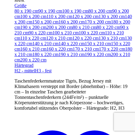
MwSt.
Größe
80 x 190 cm
90 x 190 cm
100 x 190 cm
80 x 200 cm
90 x 200
cm
100 x 200 cm
110 x 200 cm
120 x 200 cm
130 x 200 cm
140
x 200 cm
150 x 200 cm
160 x 200 cm
170 x 200 cm
180 x 200
cm
190 x 200 cm
200 x 200 cm
80 x 210 cm
80 x 220 cm
90 x
210 cm
90 x 220 cm
100 x 210 cm
100 x 220 cm
110 x 210
cm
110 x 220 cm
120 x 210 cm
120 x 220 cm
130 x 210 cm
130
x 220 cm
140 x 210 cm
140 x 220 cm
150 x 210 cm
150 x 220
cm
160 x 210 cm
160 x 220 cm
170 x 210 cm
170 x 220 cm
180
x 210 cm
180 x 220 cm
190 x 210 cm
190 x 220 cm
200 x 210
cm
200 x 220 cm
Härtegrad
H2 - mittel
H3 - fest
Taschenfederkernmatratze Tigris, Bezug Jersey mit
Klimafsasern versteppt mit Border (abnehmbar) – Höhe: 19
cm – In einzelne Taschen gearbeiteter
Tonnentaschenfederkern (244Fe/m²) – punktuelle
Körperunterstützung je nach Körperzone – hochwertiges,
komfortabel stützendes Oberpolster – Härtegrade: H2, H3