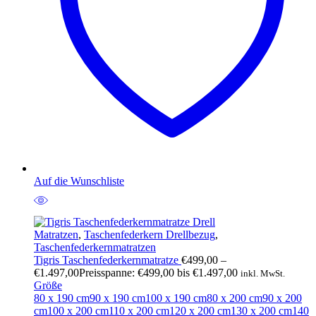
Auf die Wunschliste
Matratzen
,
Taschenfederkern Drellbezug
,
Taschenfederkernmatratzen
Tigris Taschenfederkernmatratze
€
499,00
–
€
1.497,00
Preisspanne: €499,00 bis €1.497,00
inkl. MwSt.
Größe
80 x 190 cm
90 x 190 cm
100 x 190 cm
80 x 200 cm
90 x 200
cm
100 x 200 cm
110 x 200 cm
120 x 200 cm
130 x 200 cm
140