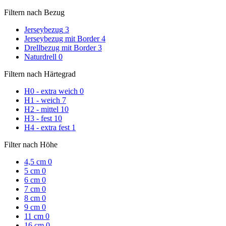
Filtern nach Bezug
Jerseybezug
3
Jerseybezug mit Border
4
Drellbezug mit Border
3
Naturdrell
0
Filtern nach Härtegrad
H0 - extra weich
0
H1 - weich
7
H2 - mittel
10
H3 - fest
10
H4 - extra fest
1
Filter nach Höhe
4,5 cm
0
5 cm
0
6 cm
0
7 cm
0
8 cm
0
9 cm
0
11 cm
0
16 cm
0