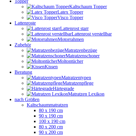
Topper
Kaltschaum Topper
Latex Topper
Visco Topper
Lattenroste
Lattenrost starr
Lattenrost verstellbar
Motorrahmen
Zubehör
Matratzenbezüge
Matratzenschoner
Moltontücher
Kissen
Beratung
Matratzentypen
Matratzenpflege
Härtegrade
Matratzen Lexikon
nach Größen
Kaltschaummatratzen
80 x 190 cm
90 x 190 cm
100 x 190 cm
80 x 200 cm
90 x 200 cm