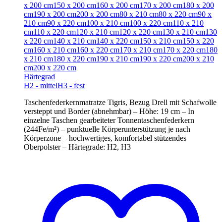
x 200 cm
150 x 200 cm
160 x 200 cm
170 x 200 cm
180 x 200
cm
190 x 200 cm
200 x 200 cm
80 x 210 cm
80 x 220 cm
90 x
210 cm
90 x 220 cm
100 x 210 cm
100 x 220 cm
110 x 210
cm
110 x 220 cm
120 x 210 cm
120 x 220 cm
130 x 210 cm
130
x 220 cm
140 x 210 cm
140 x 220 cm
150 x 210 cm
150 x 220
cm
160 x 210 cm
160 x 220 cm
170 x 210 cm
170 x 220 cm
180
x 210 cm
180 x 220 cm
190 x 210 cm
190 x 220 cm
200 x 210
cm
200 x 220 cm
Härtegrad
H2 - mittel
H3 - fest
Taschenfederkernmatratze Tigris, Bezug Drell mit Schafwolle
versteppt und Border (abnehmbar) – Höhe: 19 cm – In
einzelne Taschen gearbeiteter Tonnentaschenfederkern
(244Fe/m²) – punktuelle Körperunterstützung je nach
Körperzone – hochwertiges, komfortabel stützendes
Oberpolster – Härtegrade: H2, H3