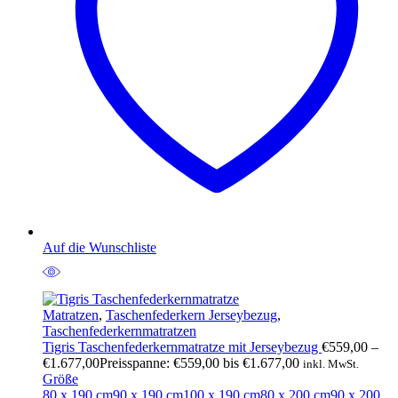
Auf die Wunschliste
Matratzen
,
Taschenfederkern Jerseybezug
,
Taschenfederkernmatratzen
Tigris Taschenfederkernmatratze mit Jerseybezug
€
559,00
–
€
1.677,00
Preisspanne: €559,00 bis €1.677,00
inkl. MwSt.
Größe
80 x 190 cm
90 x 190 cm
100 x 190 cm
80 x 200 cm
90 x 200