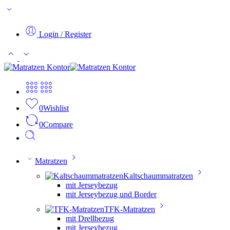
Login / Register
0
Wishlist
0
Compare
Matratzen
Kaltschaummatratzen
mit Jerseybezug
mit Jerseybezug und Border
TFK-Matratzen
mit Drellbezug
mit Jerseybezug