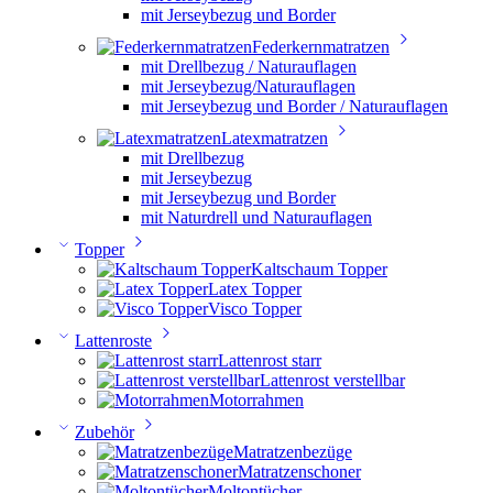
mit Jerseybezug und Border
Federkernmatratzen
mit Drellbezug / Naturauflagen
mit Jerseybezug/Naturauflagen
mit Jerseybezug und Border / Naturauflagen
Latexmatratzen
mit Drellbezug
mit Jerseybezug
mit Jerseybezug und Border
mit Naturdrell und Naturauflagen
Topper
Kaltschaum Topper
Latex Topper
Visco Topper
Lattenroste
Lattenrost starr
Lattenrost verstellbar
Motorrahmen
Zubehör
Matratzenbezüge
Matratzenschoner
Moltontücher