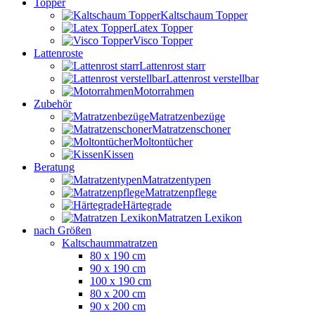
Topper
Kaltschaum Topper
Latex Topper
Visco Topper
Lattenroste
Lattenrost starr
Lattenrost verstellbar
Motorrahmen
Zubehör
Matratzenbezüge
Matratzenschoner
Moltontücher
Kissen
Beratung
Matratzentypen
Matratzenpflege
Härtegrade
Matratzen Lexikon
nach Größen
Kaltschaummatratzen
80 x 190 cm
90 x 190 cm
100 x 190 cm
80 x 200 cm
90 x 200 cm