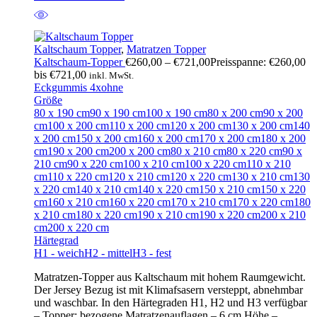
Kaltschaum Topper
,
Matratzen Topper
Kaltschaum-Topper
€
260,00
–
€
721,00
Preisspanne: €260,00
bis €721,00
inkl. MwSt.
Eckgummis 4x
ohne
Größe
80 x 190 cm
90 x 190 cm
100 x 190 cm
80 x 200 cm
90 x 200
cm
100 x 200 cm
110 x 200 cm
120 x 200 cm
130 x 200 cm
140
x 200 cm
150 x 200 cm
160 x 200 cm
170 x 200 cm
180 x 200
cm
190 x 200 cm
200 x 200 cm
80 x 210 cm
80 x 220 cm
90 x
210 cm
90 x 220 cm
100 x 210 cm
100 x 220 cm
110 x 210
cm
110 x 220 cm
120 x 210 cm
120 x 220 cm
130 x 210 cm
130
x 220 cm
140 x 210 cm
140 x 220 cm
150 x 210 cm
150 x 220
cm
160 x 210 cm
160 x 220 cm
170 x 210 cm
170 x 220 cm
180
x 210 cm
180 x 220 cm
190 x 210 cm
190 x 220 cm
200 x 210
cm
200 x 220 cm
Härtegrad
H1 - weich
H2 - mittel
H3 - fest
Matratzen-Topper aus Kaltschaum mit hohem Raumgewicht.
Der Jersey Bezug ist mit Klimafsasern versteppt, abnehmbar
und waschbar. In den Härtegraden H1, H2 und H3 verfügbar
– Topper: bezogene Matratzenauflagen – 6 cm Höhe –