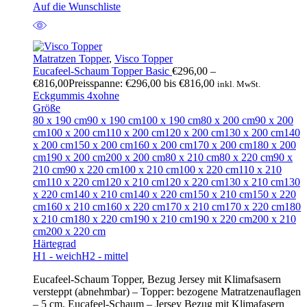
Auf die Wunschliste
Matratzen Topper
,
Visco Topper
Eucafeel-Schaum Topper Basic
€
296,00
–
€
816,00
Preisspanne: €296,00 bis €816,00
inkl. MwSt.
Eckgummis 4x
ohne
Größe
80 x 190 cm
90 x 190 cm
100 x 190 cm
80 x 200 cm
90 x 200
cm
100 x 200 cm
110 x 200 cm
120 x 200 cm
130 x 200 cm
140
x 200 cm
150 x 200 cm
160 x 200 cm
170 x 200 cm
180 x 200
cm
190 x 200 cm
200 x 200 cm
80 x 210 cm
80 x 220 cm
90 x
210 cm
90 x 220 cm
100 x 210 cm
100 x 220 cm
110 x 210
cm
110 x 220 cm
120 x 210 cm
120 x 220 cm
130 x 210 cm
130
x 220 cm
140 x 210 cm
140 x 220 cm
150 x 210 cm
150 x 220
cm
160 x 210 cm
160 x 220 cm
170 x 210 cm
170 x 220 cm
180
x 210 cm
180 x 220 cm
190 x 210 cm
190 x 220 cm
200 x 210
cm
200 x 220 cm
Härtegrad
H1 - weich
H2 - mittel
Eucafeel-Schaum Topper, Bezug Jersey mit Klimafsasern
versteppt (abnehmbar) – Topper: bezogene Matratzenauflagen
– 5 cm, Eucafeel-Schaum – Jersey Bezug mit Klimafasern