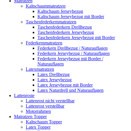
Matratzen
Kaltschaummatratzen
Kaltschaum Jerseybezug
Kaltschaum Jerseybezug mit Border
Taschenfederkernmatratzen
Taschenfederkern Drellbezug
Taschenfederkern Jerseybezug
Taschenfederkern Jerseybezug mit Border
Federkernmatratzen
Federkern Drellbezug / Naturauflagen
Federkern Jerseybezug / Naturauflagen
Federkern Jerseybezug mit Border /
Naturauflagen
Latexmatratzen
Latex Drellbezug
Latex Jerseybezug
Latex Jerseybezug mit Border
Latex Naturdrell und Naturauflagen
Lattenroste
Lattenrost nicht verstellbar
Lattenrost verstellbar
Motorrahmen
Matratzen Topper
Kaltschaum Topper
Latex Topper