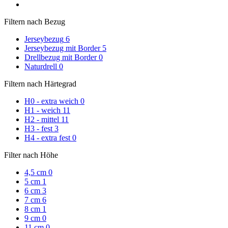
Filtern nach Bezug
Jerseybezug
6
Jerseybezug mit Border
5
Drellbezug mit Border
0
Naturdrell
0
Filtern nach Härtegrad
H0 - extra weich
0
H1 - weich
11
H2 - mittel
11
H3 - fest
3
H4 - extra fest
0
Filter nach Höhe
4,5 cm
0
5 cm
1
6 cm
3
7 cm
6
8 cm
1
9 cm
0
11 cm
0