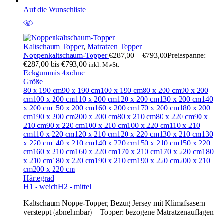
Auf die Wunschliste
Kaltschaum Topper
,
Matratzen Topper
Noppenkaltschaum-Topper
€
287,00
–
€
793,00
Preisspanne:
€287,00 bis €793,00
inkl. MwSt.
Eckgummis 4x
ohne
Größe
80 x 190 cm
90 x 190 cm
100 x 190 cm
80 x 200 cm
90 x 200
cm
100 x 200 cm
110 x 200 cm
120 x 200 cm
130 x 200 cm
140
x 200 cm
150 x 200 cm
160 x 200 cm
170 x 200 cm
180 x 200
cm
190 x 200 cm
200 x 200 cm
80 x 210 cm
80 x 220 cm
90 x
210 cm
90 x 220 cm
100 x 210 cm
100 x 220 cm
110 x 210
cm
110 x 220 cm
120 x 210 cm
120 x 220 cm
130 x 210 cm
130
x 220 cm
140 x 210 cm
140 x 220 cm
150 x 210 cm
150 x 220
cm
160 x 210 cm
160 x 220 cm
170 x 210 cm
170 x 220 cm
180
x 210 cm
180 x 220 cm
190 x 210 cm
190 x 220 cm
200 x 210
cm
200 x 220 cm
Härtegrad
H1 - weich
H2 - mittel
Kaltschaum Noppe-Topper, Bezug Jersey mit Klimafsasern
versteppt (abnehmbar) – Topper: bezogene Matratzenauflagen