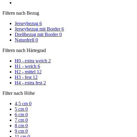
Filtern nach Bezug
Jerseybezug
6
Jerseybezug mit Border
6
Drellbezug mit Border
0
Naturdrell
0
Filtern nach Härtegrad
H0 - extra weich
2
H1 - weich
6
H2 - mittel
12
H3 - fest
12
H4 - extra fest
2
Filter nach Höhe
4,5 cm
0
5 cm
0
6 cm
0
7 cm
0
8 cm
0
9 cm
0
11 cm
0