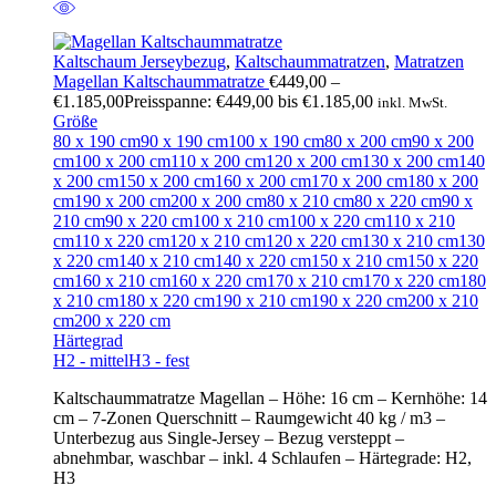
Kaltschaum Jerseybezug
,
Kaltschaummatratzen
,
Matratzen
Magellan Kaltschaummatratze
€
449,00
–
€
1.185,00
Preisspanne: €449,00 bis €1.185,00
inkl. MwSt.
Größe
80 x 190 cm
90 x 190 cm
100 x 190 cm
80 x 200 cm
90 x 200
cm
100 x 200 cm
110 x 200 cm
120 x 200 cm
130 x 200 cm
140
x 200 cm
150 x 200 cm
160 x 200 cm
170 x 200 cm
180 x 200
cm
190 x 200 cm
200 x 200 cm
80 x 210 cm
80 x 220 cm
90 x
210 cm
90 x 220 cm
100 x 210 cm
100 x 220 cm
110 x 210
cm
110 x 220 cm
120 x 210 cm
120 x 220 cm
130 x 210 cm
130
x 220 cm
140 x 210 cm
140 x 220 cm
150 x 210 cm
150 x 220
cm
160 x 210 cm
160 x 220 cm
170 x 210 cm
170 x 220 cm
180
x 210 cm
180 x 220 cm
190 x 210 cm
190 x 220 cm
200 x 210
cm
200 x 220 cm
Härtegrad
H2 - mittel
H3 - fest
Kaltschaummatratze Magellan – Höhe: 16 cm – Kernhöhe: 14
cm – 7-Zonen Querschnitt – Raumgewicht 40 kg / m3 –
Unterbezug aus Single-Jersey – Bezug versteppt –
abnehmbar, waschbar – inkl. 4 Schlaufen – Härtegrade: H2,
H3