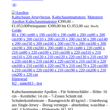
Kaltschaum Jerseybezug
,
Kaltschaummatratzen
,
Matratzen
Apollon Kaltschaummatratze
€
399,00
–
€
1.053,00
Preisspanne: €399,00 bis €1.053,00
inkl. MwSt.
Größe
80 x 190 cm
90 x 190 cm
100 x 190 cm
80 x 200 cm
90 x 200
cm
100 x 200 cm
110 x 200 cm
120 x 200 cm
130 x 200 cm
140
x 200 cm
150 x 200 cm
160 x 200 cm
170 x 200 cm
180 x 200
cm
190 x 200 cm
200 x 200 cm
80 x 210 cm
80 x 220 cm
90 x
210 cm
90 x 220 cm
100 x 210 cm
100 x 220 cm
110 x 210
cm
110 x 220 cm
120 x 210 cm
120 x 220 cm
130 x 210 cm
130
x 220 cm
140 x 210 cm
140 x 220 cm
150 x 210 cm
150 x 220
cm
160 x 210 cm
160 x 220 cm
170 x 210 cm
170 x 220 cm
180
x 210 cm
180 x 220 cm
190 x 210 cm
190 x 220 cm
200 x 210
cm
200 x 220 cm
Härtegrad
H2 - mittel
H3 - fest
Kaltschaummatratze Apollon – Für Seitenschläfer – Höhe: 16
cm – Kernhöhe: 14 cm – 7-Zonen Schnitt mit
Schulterkomfortzone – Raumgewicht 40 kg/m3 – Unterbezug
aus Single-Jersey – Bezug versteppt – abnehmbar, waschbar –
inkl. 4 Schlaufen – Härtegrade: H2, H3