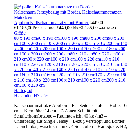
Kaltschaum Jerseybezug mit Border
,
Kaltschaummatratzen
,
Matratzen
Apollon Kaltschaummatratze mit Border
€
449,00
–
€
1.185,00
Preisspanne: €449,00 bis €1.185,00
inkl. MwSt.
Größe
80 x 190 cm
90 x 190 cm
100 x 190 cm
80 x 200 cm
90 x 200
cm
100 x 200 cm
110 x 200 cm
120 x 200 cm
130 x 200 cm
140
x 200 cm
150 x 200 cm
160 x 200 cm
170 x 200 cm
180 x 200
cm
190 x 200 cm
200 x 200 cm
80 x 210 cm
80 x 220 cm
90 x
210 cm
90 x 220 cm
100 x 210 cm
100 x 220 cm
110 x 210
cm
110 x 220 cm
120 x 210 cm
120 x 220 cm
130 x 210 cm
130
x 220 cm
140 x 210 cm
140 x 220 cm
150 x 210 cm
150 x 220
cm
160 x 210 cm
160 x 220 cm
170 x 210 cm
170 x 220 cm
180
x 210 cm
180 x 220 cm
190 x 210 cm
190 x 220 cm
200 x 210
cm
200 x 220 cm
Härtegrad
H2 - mittel
H3 - fest
Kaltschaummatratze Apollon – Für Seitenschläfer – Höhe: 16
cm – Kernhöhe: 14 cm – 7-Zonen Schnitt mit
Schulterkomfortzone – Raumgewicht 40 kg / m3 –
Unterbezug aus Single-Jersey – Bezug versteppt und Border
– abnehmbar, waschbar – inkl. 4 Schlaufen – Härtegrade: H2,