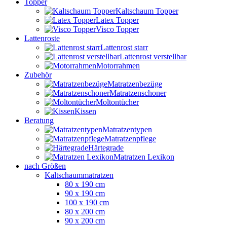
Topper
Kaltschaum Topper
Latex Topper
Visco Topper
Lattenroste
Lattenrost starr
Lattenrost verstellbar
Motorrahmen
Zubehör
Matratzenbezüge
Matratzenschoner
Moltontücher
Kissen
Beratung
Matratzentypen
Matratzenpflege
Härtegrade
Matratzen Lexikon
nach Größen
Kaltschaummatratzen
80 x 190 cm
90 x 190 cm
100 x 190 cm
80 x 200 cm
90 x 200 cm