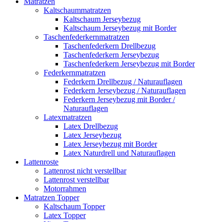
Matratzen
Kaltschaummatratzen
Kaltschaum Jerseybezug
Kaltschaum Jerseybezug mit Border
Taschenfederkernmatratzen
Taschenfederkern Drellbezug
Taschenfederkern Jerseybezug
Taschenfederkern Jerseybezug mit Border
Federkernmatratzen
Federkern Drellbezug / Naturauflagen
Federkern Jerseybezug / Naturauflagen
Federkern Jerseybezug mit Border /
Naturauflagen
Latexmatratzen
Latex Drellbezug
Latex Jerseybezug
Latex Jerseybezug mit Border
Latex Naturdrell und Naturauflagen
Lattenroste
Lattenrost nicht verstellbar
Lattenrost verstellbar
Motorrahmen
Matratzen Topper
Kaltschaum Topper
Latex Topper