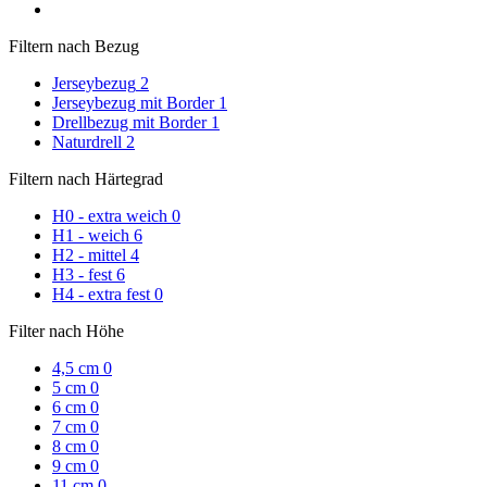
Filtern nach Bezug
Jerseybezug
2
Jerseybezug mit Border
1
Drellbezug mit Border
1
Naturdrell
2
Filtern nach Härtegrad
H0 - extra weich
0
H1 - weich
6
H2 - mittel
4
H3 - fest
6
H4 - extra fest
0
Filter nach Höhe
4,5 cm
0
5 cm
0
6 cm
0
7 cm
0
8 cm
0
9 cm
0
11 cm
0