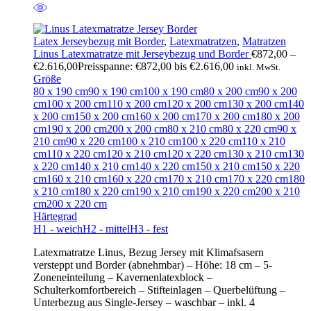
Latex Jerseybezug mit Border
,
Latexmatratzen
,
Matratzen
Linus Latexmatratze mit Jerseybezug und Border
€
872,00
–
€
2.616,00
Preisspanne: €872,00 bis €2.616,00
inkl. MwSt.
Größe
80 x 190 cm
90 x 190 cm
100 x 190 cm
80 x 200 cm
90 x 200
cm
100 x 200 cm
110 x 200 cm
120 x 200 cm
130 x 200 cm
140
x 200 cm
150 x 200 cm
160 x 200 cm
170 x 200 cm
180 x 200
cm
190 x 200 cm
200 x 200 cm
80 x 210 cm
80 x 220 cm
90 x
210 cm
90 x 220 cm
100 x 210 cm
100 x 220 cm
110 x 210
cm
110 x 220 cm
120 x 210 cm
120 x 220 cm
130 x 210 cm
130
x 220 cm
140 x 210 cm
140 x 220 cm
150 x 210 cm
150 x 220
cm
160 x 210 cm
160 x 220 cm
170 x 210 cm
170 x 220 cm
180
x 210 cm
180 x 220 cm
190 x 210 cm
190 x 220 cm
200 x 210
cm
200 x 220 cm
Härtegrad
H1 - weich
H2 - mittel
H3 - fest
Latexmatratze Linus, Bezug Jersey mit Klimafsasern
versteppt und Border (abnehmbar) – Höhe: 18 cm – 5-
Zoneneinteilung – Kavernenlatexblock –
Schulterkomfortbereich – Stifteinlagen – Querbelüftung –
Unterbezug aus Single-Jersey – waschbar – inkl. 4