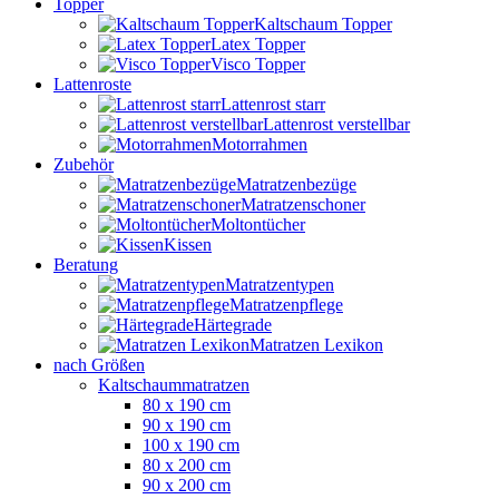
Topper
Kaltschaum Topper
Latex Topper
Visco Topper
Lattenroste
Lattenrost starr
Lattenrost verstellbar
Motorrahmen
Zubehör
Matratzenbezüge
Matratzenschoner
Moltontücher
Kissen
Beratung
Matratzentypen
Matratzenpflege
Härtegrade
Matratzen Lexikon
nach Größen
Kaltschaummatratzen
80 x 190 cm
90 x 190 cm
100 x 190 cm
80 x 200 cm
90 x 200 cm