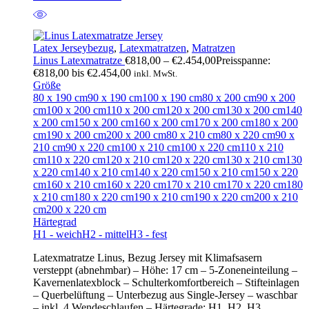
Latex Jerseybezug
,
Latexmatratzen
,
Matratzen
Linus Latexmatratze
€
818,00
–
€
2.454,00
Preisspanne:
€818,00 bis €2.454,00
inkl. MwSt.
Größe
80 x 190 cm
90 x 190 cm
100 x 190 cm
80 x 200 cm
90 x 200
cm
100 x 200 cm
110 x 200 cm
120 x 200 cm
130 x 200 cm
140
x 200 cm
150 x 200 cm
160 x 200 cm
170 x 200 cm
180 x 200
cm
190 x 200 cm
200 x 200 cm
80 x 210 cm
80 x 220 cm
90 x
210 cm
90 x 220 cm
100 x 210 cm
100 x 220 cm
110 x 210
cm
110 x 220 cm
120 x 210 cm
120 x 220 cm
130 x 210 cm
130
x 220 cm
140 x 210 cm
140 x 220 cm
150 x 210 cm
150 x 220
cm
160 x 210 cm
160 x 220 cm
170 x 210 cm
170 x 220 cm
180
x 210 cm
180 x 220 cm
190 x 210 cm
190 x 220 cm
200 x 210
cm
200 x 220 cm
Härtegrad
H1 - weich
H2 - mittel
H3 - fest
Latexmatratze Linus, Bezug Jersey mit Klimafsasern
versteppt (abnehmbar) – Höhe: 17 cm – 5-Zoneneinteilung –
Kavernenlatexblock – Schulterkomfortbereich – Stifteinlagen
– Querbelüftung – Unterbezug aus Single-Jersey – waschbar
– inkl. 4 Wendeschlaufen – Härtegrade: H1, H2, H3