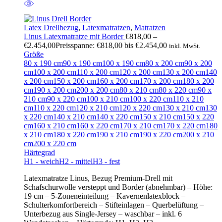
Latex Drellbezug
,
Latexmatratzen
,
Matratzen
Linus Latexmatratze mit Border
€
818,00
–
€
2.454,00
Preisspanne: €818,00 bis €2.454,00
inkl. MwSt.
Größe
80 x 190 cm
90 x 190 cm
100 x 190 cm
80 x 200 cm
90 x 200
cm
100 x 200 cm
110 x 200 cm
120 x 200 cm
130 x 200 cm
140
x 200 cm
150 x 200 cm
160 x 200 cm
170 x 200 cm
180 x 200
cm
190 x 200 cm
200 x 200 cm
80 x 210 cm
80 x 220 cm
90 x
210 cm
90 x 220 cm
100 x 210 cm
100 x 220 cm
110 x 210
cm
110 x 220 cm
120 x 210 cm
120 x 220 cm
130 x 210 cm
130
x 220 cm
140 x 210 cm
140 x 220 cm
150 x 210 cm
150 x 220
cm
160 x 210 cm
160 x 220 cm
170 x 210 cm
170 x 220 cm
180
x 210 cm
180 x 220 cm
190 x 210 cm
190 x 220 cm
200 x 210
cm
200 x 220 cm
Härtegrad
H1 - weich
H2 - mittel
H3 - fest
Latexmatratze Linus, Bezug Premium-Drell mit
Schafschurwolle versteppt und Border (abnehmbar) – Höhe:
19 cm – 5-Zoneneinteilung – Kavernenlatexblock –
Schulterkomfortbereich – Stifteinlagen – Querbelüftung –
Unterbezug aus Single-Jersey – waschbar – inkl. 6