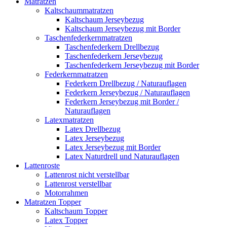
Matratzen
Kaltschaummatratzen
Kaltschaum Jerseybezug
Kaltschaum Jerseybezug mit Border
Taschenfederkernmatratzen
Taschenfederkern Drellbezug
Taschenfederkern Jerseybezug
Taschenfederkern Jerseybezug mit Border
Federkernmatratzen
Federkern Drellbezug / Naturauflagen
Federkern Jerseybezug / Naturauflagen
Federkern Jerseybezug mit Border /
Naturauflagen
Latexmatratzen
Latex Drellbezug
Latex Jerseybezug
Latex Jerseybezug mit Border
Latex Naturdrell und Naturauflagen
Lattenroste
Lattenrost nicht verstellbar
Lattenrost verstellbar
Motorrahmen
Matratzen Topper
Kaltschaum Topper
Latex Topper