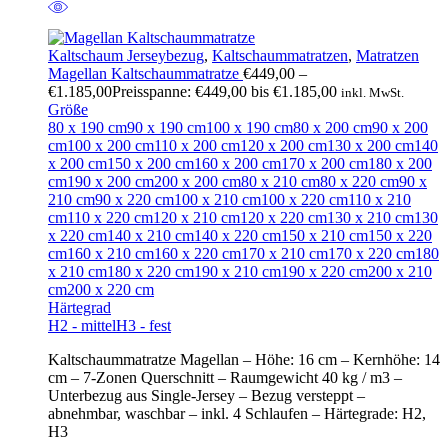
Kaltschaum Jerseybezug
,
Kaltschaummatratzen
,
Matratzen
Magellan Kaltschaummatratze
€
449,00
–
€
1.185,00
Preisspanne: €449,00 bis €1.185,00
inkl. MwSt.
Größe
80 x 190 cm
90 x 190 cm
100 x 190 cm
80 x 200 cm
90 x 200
cm
100 x 200 cm
110 x 200 cm
120 x 200 cm
130 x 200 cm
140
x 200 cm
150 x 200 cm
160 x 200 cm
170 x 200 cm
180 x 200
cm
190 x 200 cm
200 x 200 cm
80 x 210 cm
80 x 220 cm
90 x
210 cm
90 x 220 cm
100 x 210 cm
100 x 220 cm
110 x 210
cm
110 x 220 cm
120 x 210 cm
120 x 220 cm
130 x 210 cm
130
x 220 cm
140 x 210 cm
140 x 220 cm
150 x 210 cm
150 x 220
cm
160 x 210 cm
160 x 220 cm
170 x 210 cm
170 x 220 cm
180
x 210 cm
180 x 220 cm
190 x 210 cm
190 x 220 cm
200 x 210
cm
200 x 220 cm
Härtegrad
H2 - mittel
H3 - fest
Kaltschaummatratze Magellan – Höhe: 16 cm – Kernhöhe: 14
cm – 7-Zonen Querschnitt – Raumgewicht 40 kg / m3 –
Unterbezug aus Single-Jersey – Bezug versteppt –
abnehmbar, waschbar – inkl. 4 Schlaufen – Härtegrade: H2,
H3