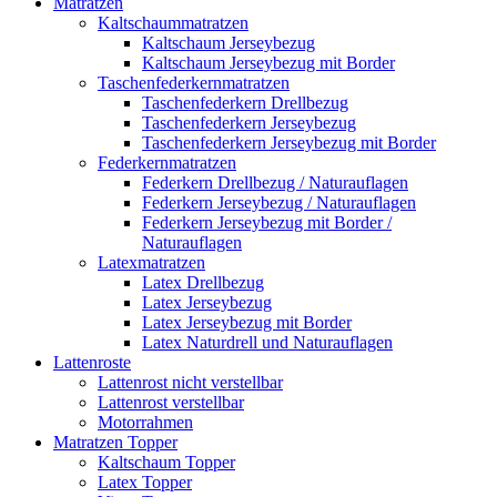
Matratzen
Kaltschaummatratzen
Kaltschaum Jerseybezug
Kaltschaum Jerseybezug mit Border
Taschenfederkernmatratzen
Taschenfederkern Drellbezug
Taschenfederkern Jerseybezug
Taschenfederkern Jerseybezug mit Border
Federkernmatratzen
Federkern Drellbezug / Naturauflagen
Federkern Jerseybezug / Naturauflagen
Federkern Jerseybezug mit Border /
Naturauflagen
Latexmatratzen
Latex Drellbezug
Latex Jerseybezug
Latex Jerseybezug mit Border
Latex Naturdrell und Naturauflagen
Lattenroste
Lattenrost nicht verstellbar
Lattenrost verstellbar
Motorrahmen
Matratzen Topper
Kaltschaum Topper
Latex Topper