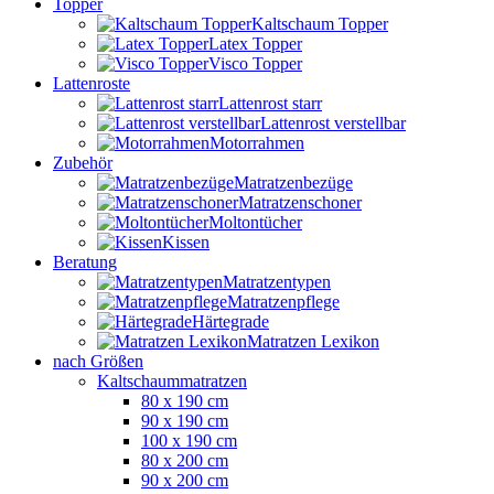
Topper
Kaltschaum Topper
Latex Topper
Visco Topper
Lattenroste
Lattenrost starr
Lattenrost verstellbar
Motorrahmen
Zubehör
Matratzenbezüge
Matratzenschoner
Moltontücher
Kissen
Beratung
Matratzentypen
Matratzenpflege
Härtegrade
Matratzen Lexikon
nach Größen
Kaltschaummatratzen
80 x 190 cm
90 x 190 cm
100 x 190 cm
80 x 200 cm
90 x 200 cm