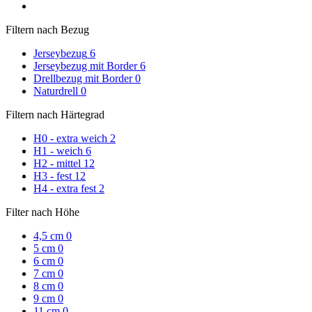
Filtern nach Bezug
Jerseybezug
6
Jerseybezug mit Border
6
Drellbezug mit Border
0
Naturdrell
0
Filtern nach Härtegrad
H0 - extra weich
2
H1 - weich
6
H2 - mittel
12
H3 - fest
12
H4 - extra fest
2
Filter nach Höhe
4,5 cm
0
5 cm
0
6 cm
0
7 cm
0
8 cm
0
9 cm
0
11 cm
0