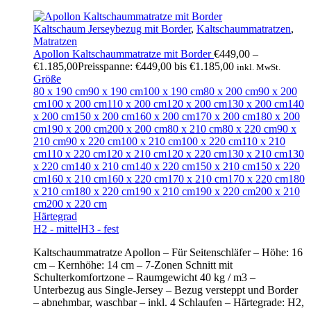
Kaltschaum Jerseybezug mit Border
,
Kaltschaummatratzen
,
Matratzen
Apollon Kaltschaummatratze mit Border
€
449,00
–
€
1.185,00
Preisspanne: €449,00 bis €1.185,00
inkl. MwSt.
Größe
80 x 190 cm
90 x 190 cm
100 x 190 cm
80 x 200 cm
90 x 200
cm
100 x 200 cm
110 x 200 cm
120 x 200 cm
130 x 200 cm
140
x 200 cm
150 x 200 cm
160 x 200 cm
170 x 200 cm
180 x 200
cm
190 x 200 cm
200 x 200 cm
80 x 210 cm
80 x 220 cm
90 x
210 cm
90 x 220 cm
100 x 210 cm
100 x 220 cm
110 x 210
cm
110 x 220 cm
120 x 210 cm
120 x 220 cm
130 x 210 cm
130
x 220 cm
140 x 210 cm
140 x 220 cm
150 x 210 cm
150 x 220
cm
160 x 210 cm
160 x 220 cm
170 x 210 cm
170 x 220 cm
180
x 210 cm
180 x 220 cm
190 x 210 cm
190 x 220 cm
200 x 210
cm
200 x 220 cm
Härtegrad
H2 - mittel
H3 - fest
Kaltschaummatratze Apollon – Für Seitenschläfer – Höhe: 16
cm – Kernhöhe: 14 cm – 7-Zonen Schnitt mit
Schulterkomfortzone – Raumgewicht 40 kg / m3 –
Unterbezug aus Single-Jersey – Bezug versteppt und Border
– abnehmbar, waschbar – inkl. 4 Schlaufen – Härtegrade: H2,