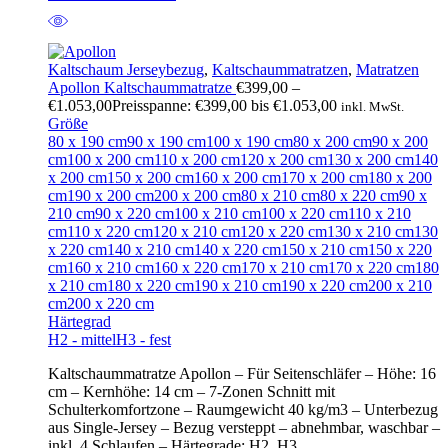
Kaltschaum Jerseybezug
,
Kaltschaummatratzen
,
Matratzen
Apollon Kaltschaummatratze
€
399,00
–
€
1.053,00
Preisspanne: €399,00 bis €1.053,00
inkl. MwSt.
Größe
80 x 190 cm
90 x 190 cm
100 x 190 cm
80 x 200 cm
90 x 200
cm
100 x 200 cm
110 x 200 cm
120 x 200 cm
130 x 200 cm
140
x 200 cm
150 x 200 cm
160 x 200 cm
170 x 200 cm
180 x 200
cm
190 x 200 cm
200 x 200 cm
80 x 210 cm
80 x 220 cm
90 x
210 cm
90 x 220 cm
100 x 210 cm
100 x 220 cm
110 x 210
cm
110 x 220 cm
120 x 210 cm
120 x 220 cm
130 x 210 cm
130
x 220 cm
140 x 210 cm
140 x 220 cm
150 x 210 cm
150 x 220
cm
160 x 210 cm
160 x 220 cm
170 x 210 cm
170 x 220 cm
180
x 210 cm
180 x 220 cm
190 x 210 cm
190 x 220 cm
200 x 210
cm
200 x 220 cm
Härtegrad
H2 - mittel
H3 - fest
Kaltschaummatratze Apollon – Für Seitenschläfer – Höhe: 16
cm – Kernhöhe: 14 cm – 7-Zonen Schnitt mit
Schulterkomfortzone – Raumgewicht 40 kg/m3 – Unterbezug
aus Single-Jersey – Bezug versteppt – abnehmbar, waschbar –
inkl. 4 Schlaufen – Härtegrade: H2, H3