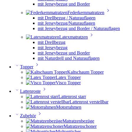
mit Jerseybezug und Border
Federkernmatratzen
mit Drellbezug / Naturauflagen
mit Jerseybezug/Naturauflagen
mit Jerseybezug und Border / Naturauflagen
Latexmatratzen
mit Drellbezug
mit Jerseybezug
mit Jerseybezug und Border
mit Naturdrell und Naturauflagen
Topper
Kaltschaum Topper
Latex Topper
Visco Topper
Lattenroste
Lattenrost starr
Lattenrost verstellbar
Motorrahmen
Zubehör
Matratzenbezüge
Matratzenschoner
Moltontücher