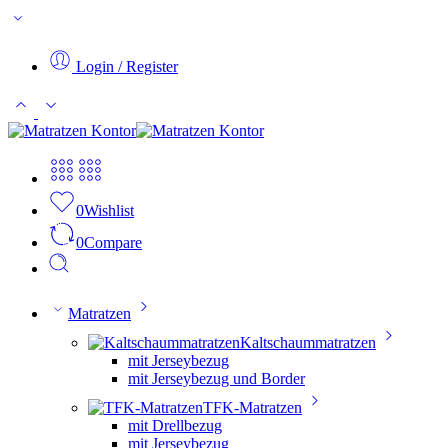
Login / Register
0
Wishlist
0
Compare
Matratzen
Kaltschaummatratzen
mit Jerseybezug
mit Jerseybezug und Border
TFK-Matratzen
mit Drellbezug
mit Jerseybezug