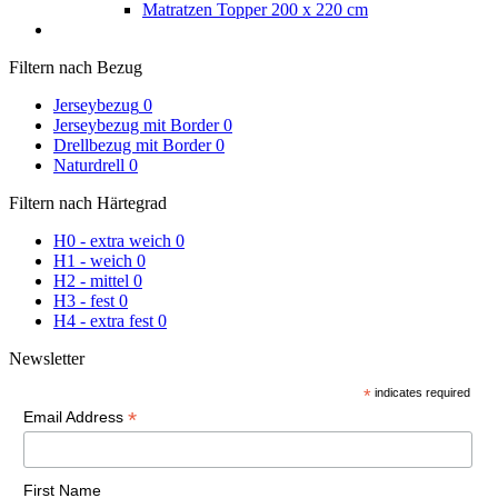
Matratzen Topper 200 x 220 cm
Filtern nach Bezug
Jerseybezug
0
Jerseybezug mit Border
0
Drellbezug mit Border
0
Naturdrell
0
Filtern nach Härtegrad
H0 - extra weich
0
H1 - weich
0
H2 - mittel
0
H3 - fest
0
H4 - extra fest
0
Newsletter
*
indicates required
*
Email Address
First Name