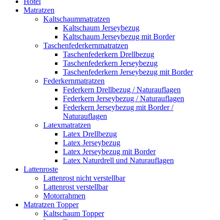
Hotel
Matratzen
Kaltschaummatratzen
Kaltschaum Jerseybezug
Kaltschaum Jerseybezug mit Border
Taschenfederkernmatratzen
Taschenfederkern Drellbezug
Taschenfederkern Jerseybezug
Taschenfederkern Jerseybezug mit Border
Federkernmatratzen
Federkern Drellbezug / Naturauflagen
Federkern Jerseybezug / Naturauflagen
Federkern Jerseybezug mit Border /
Naturauflagen
Latexmatratzen
Latex Drellbezug
Latex Jerseybezug
Latex Jerseybezug mit Border
Latex Naturdrell und Naturauflagen
Lattenroste
Lattenrost nicht verstellbar
Lattenrost verstellbar
Motorrahmen
Matratzen Topper
Kaltschaum Topper