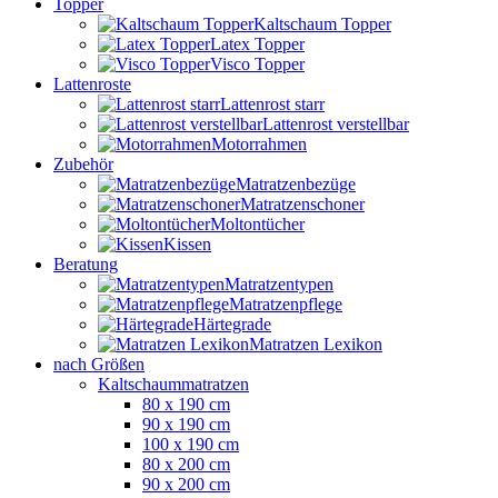
Topper
Kaltschaum Topper
Latex Topper
Visco Topper
Lattenroste
Lattenrost starr
Lattenrost verstellbar
Motorrahmen
Zubehör
Matratzenbezüge
Matratzenschoner
Moltontücher
Kissen
Beratung
Matratzentypen
Matratzenpflege
Härtegrade
Matratzen Lexikon
nach Größen
Kaltschaummatratzen
80 x 190 cm
90 x 190 cm
100 x 190 cm
80 x 200 cm
90 x 200 cm