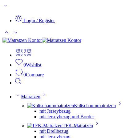
Login / Register
0
Wishlist
0
Compare
Matratzen
Kaltschaummatratzen
mit Jerseybezug
mit Jerseybezug und Border
TFK-Matratzen
mit Drellbezug
mit Jerseybezug