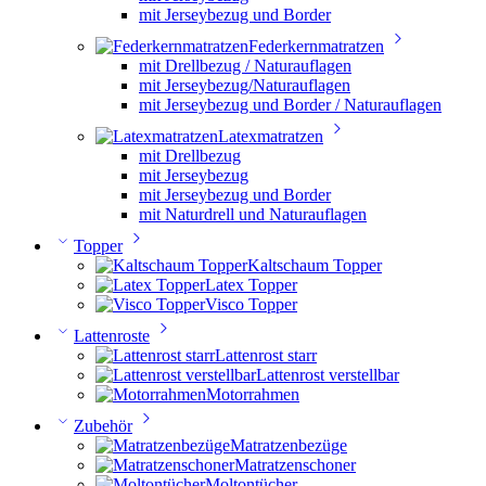
mit Jerseybezug und Border
Federkernmatratzen
mit Drellbezug / Naturauflagen
mit Jerseybezug/Naturauflagen
mit Jerseybezug und Border / Naturauflagen
Latexmatratzen
mit Drellbezug
mit Jerseybezug
mit Jerseybezug und Border
mit Naturdrell und Naturauflagen
Topper
Kaltschaum Topper
Latex Topper
Visco Topper
Lattenroste
Lattenrost starr
Lattenrost verstellbar
Motorrahmen
Zubehör
Matratzenbezüge
Matratzenschoner
Moltontücher