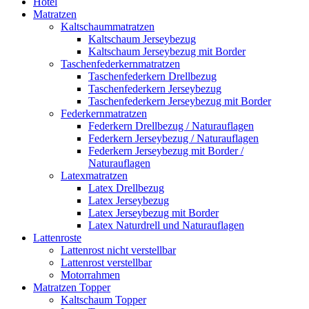
Hotel
Matratzen
Kaltschaummatratzen
Kaltschaum Jerseybezug
Kaltschaum Jerseybezug mit Border
Taschenfederkernmatratzen
Taschenfederkern Drellbezug
Taschenfederkern Jerseybezug
Taschenfederkern Jerseybezug mit Border
Federkernmatratzen
Federkern Drellbezug / Naturauflagen
Federkern Jerseybezug / Naturauflagen
Federkern Jerseybezug mit Border /
Naturauflagen
Latexmatratzen
Latex Drellbezug
Latex Jerseybezug
Latex Jerseybezug mit Border
Latex Naturdrell und Naturauflagen
Lattenroste
Lattenrost nicht verstellbar
Lattenrost verstellbar
Motorrahmen
Matratzen Topper
Kaltschaum Topper