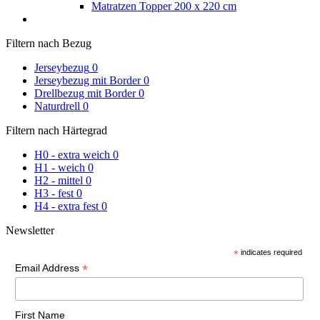
Matratzen Topper 200 x 220 cm
Filtern nach Bezug
Jerseybezug
0
Jerseybezug mit Border
0
Drellbezug mit Border
0
Naturdrell
0
Filtern nach Härtegrad
H0 - extra weich
0
H1 - weich
0
H2 - mittel
0
H3 - fest
0
H4 - extra fest
0
Newsletter
*
indicates required
*
Email Address
First Name