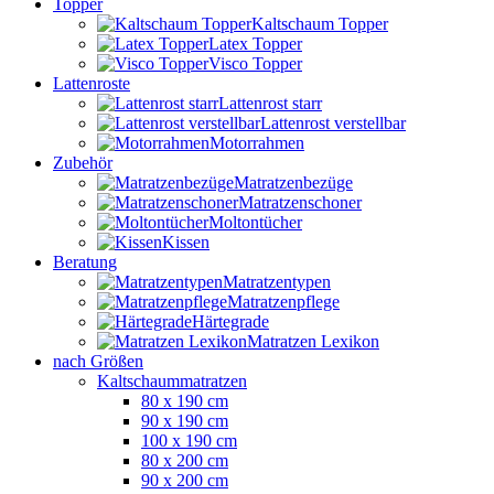
Topper
Kaltschaum Topper
Latex Topper
Visco Topper
Lattenroste
Lattenrost starr
Lattenrost verstellbar
Motorrahmen
Zubehör
Matratzenbezüge
Matratzenschoner
Moltontücher
Kissen
Beratung
Matratzentypen
Matratzenpflege
Härtegrade
Matratzen Lexikon
nach Größen
Kaltschaummatratzen
80 x 190 cm
90 x 190 cm
100 x 190 cm
80 x 200 cm
90 x 200 cm