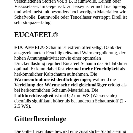
verschiedenen Stoffen vor, z.B. Baumwolle, Leinen oder
Viskosefaser. Im Gegensatz zu Jersey ist er nicht nachgiebig
und wird meist mit besonders hochwertigen Materialien wie
Schafwolle, Baumwolle oder Tencelfaser versteppt. Drell ist
sehr strapazierfähig.
EUCAFEEL®
EUCAFEEL
®-Schaum ist extrem offenzellig. Dank der
ausgezeichneten Feuchtigkeits- und Wärmeregulierung, der
hohen Atmungsaktivität sowie einer optimalen
Druckentlastung reguliert Eucafeel-Schaum das Schlafklima
optimal. Er kann dabei fast
viermal mehr Feuchtigkeit
als
herkömmlicher Kaltschaum aufnehmen. Die
Wärmeaufnahme ist deutlich geringer,
während die
Verteilung der Wärme sehr viel gleichmäßiger
erfolgt als
bei herkömmlichen Schaum-Materialien. Die
Luftdurchlässigkeit
ist mit 0,2 mm WS (Wassersäule)
ebenfalls signifikant höher als bei anderem Schaumstoff (2 -
2,5 WS).
Gitterflexeinlage
Die Gitterflexeinlage bewirkt eine zusätzliche Stabilisierung