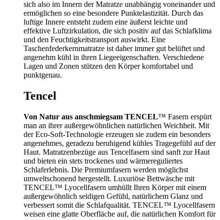
sich also im Innern der Matratze unabhängig voneinander und
ermöglichen so eine besondere Punktelastizität. Durch das
luftige Innere entsteht zudem eine äußerst leichte und
effektive Luftzirkulation, die sich positiv auf das Schlafklima
und den Feuchtigkeitstransport auswirkt. Eine
Taschenfederkernmatratze ist daher immer gut belüftet und
angenehm kühl in ihren Liegeeigenschaften. Verschiedene
Lagen und Zonen stützen den Körper komfortabel und
punktgenau.
Tencel
Von Natur aus anschmiegsam
TENCEL
™ Fasern erspürt
man an ihrer außergewöhnlichen natürlichen Weichheit. Mit
der Eco-Soft-Technologie erzeugen sie zudem ein besonders
angenehmes, geradezu beruhigend kühles Tragegefühl auf der
Haut. Matratzenbezüge aus Tencelfasern sind sanft zur Haut
und bieten ein stets trockenes und wärmereguliertes
Schlaferlebnis. Die Premiumfasern werden möglichst
umweltschonend hergestellt. Luxuriöse Bettwäsche mit
TENCEL™ Lyocellfasern umhüllt Ihren Körper mit einem
außergewöhnlich seidigen Gefühl, natürlichem Glanz und
verbessert somit die Schlafqualität. TENCEL™ Lyocellfasern
weisen eine glatte Oberfläche auf, die natürlichen Komfort für