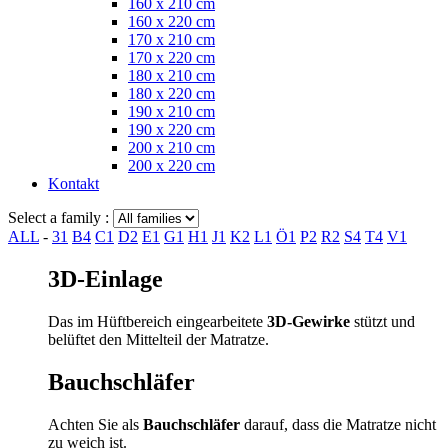
160 x 210 cm
160 x 220 cm
170 x 210 cm
170 x 220 cm
180 x 210 cm
180 x 220 cm
190 x 210 cm
190 x 220 cm
200 x 210 cm
200 x 220 cm
Kontakt
Select a family :
ALL
-
3
1
B
4
C
1
D
2
E
1
G
1
H
1
J
1
K
2
L
1
Ö
1
P
2
R
2
S
4
T
4
V
1
3D-Einlage
Das im Hüftbereich eingearbeitete
3D-Gewirke
stützt und
belüftet den Mittelteil der Matratze.
Bauchschläfer
Achten Sie als
Bauchschläfer
darauf, dass die Matratze nicht
zu weich ist.