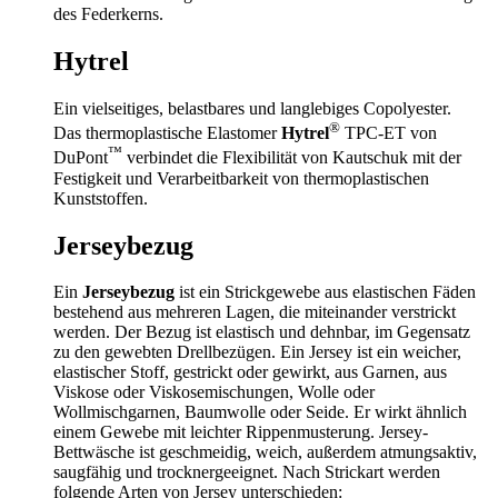
des Federkerns.
Hytrel
Ein vielseitiges, belastbares und langlebiges Copolyester.
®
Das thermoplastische Elastomer
Hytrel
TPC-ET von
™
DuPont
verbindet die Flexibilität von Kautschuk mit der
Festigkeit und Verarbeitbarkeit von thermoplastischen
Kunststoffen.
Jerseybezug
Ein
Jerseybezug
ist ein Strickgewebe aus elastischen Fäden
bestehend aus mehreren Lagen, die miteinander verstrickt
werden. Der Bezug ist elastisch und dehnbar, im Gegensatz
zu den gewebten Drellbezügen. Ein Jersey ist ein weicher,
elastischer Stoff, gestrickt oder gewirkt, aus Garnen, aus
Viskose oder Viskosemischungen, Wolle oder
Wollmischgarnen, Baumwolle oder Seide. Er wirkt ähnlich
einem Gewebe mit leichter Rippenmusterung. Jersey-
Bettwäsche ist geschmeidig, weich, außerdem atmungsaktiv,
saugfähig und trocknergeeignet. Nach Strickart werden
folgende Arten von Jersey unterschieden: