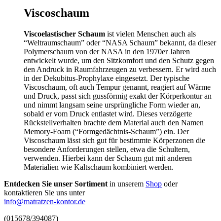
Viscoschaum
Viscoelastischer Schaum
ist vielen Menschen auch als
“Weltraumschaum” oder “NASA Schaum” bekannt, da dieser
Polymerschaum von der NASA in den 1970er Jahren
entwickelt wurde, um den Sitzkomfort und den Schutz gegen
den Andruck in Raumfahrzeugen zu verbessern. Er wird auch
in der Dekubitus-Prophylaxe eingesetzt. Der typische
Viscoschaum, oft auch Tempur genannt, reagiert auf Wärme
und Druck, passt sich gussförmig exakt der Körperkontur an
und nimmt langsam seine ursprüngliche Form wieder an,
sobald er vom Druck entlastet wird. Dieses verzögerte
Rückstellverhalten brachte dem Material auch den Namen
Memory-Foam (“Formgedächtnis-Schaum”) ein. Der
Viscoschaum lässt sich gut für bestimmte Körperzonen die
besondere Anforderungen stellen, etwa die Schultern,
verwenden. Hierbei kann der Schaum gut mit anderen
Materialien wie Kaltschaum kombiniert werden.
Entdecken Sie unser Sortiment
in unserem
Shop
oder
kontaktieren Sie uns unter
info@matratzen-kontor.de
(015678/394087)