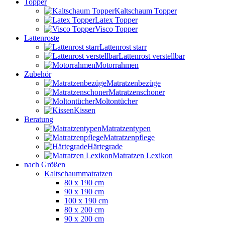
Topper
Kaltschaum Topper
Latex Topper
Visco Topper
Lattenroste
Lattenrost starr
Lattenrost verstellbar
Motorrahmen
Zubehör
Matratzenbezüge
Matratzenschoner
Moltontücher
Kissen
Beratung
Matratzentypen
Matratzenpflege
Härtegrade
Matratzen Lexikon
nach Größen
Kaltschaummatratzen
80 x 190 cm
90 x 190 cm
100 x 190 cm
80 x 200 cm
90 x 200 cm