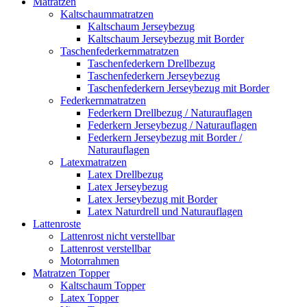
Matratzen
Kaltschaummatratzen
Kaltschaum Jerseybezug
Kaltschaum Jerseybezug mit Border
Taschenfederkernmatratzen
Taschenfederkern Drellbezug
Taschenfederkern Jerseybezug
Taschenfederkern Jerseybezug mit Border
Federkernmatratzen
Federkern Drellbezug / Naturauflagen
Federkern Jerseybezug / Naturauflagen
Federkern Jerseybezug mit Border /
Naturauflagen
Latexmatratzen
Latex Drellbezug
Latex Jerseybezug
Latex Jerseybezug mit Border
Latex Naturdrell und Naturauflagen
Lattenroste
Lattenrost nicht verstellbar
Lattenrost verstellbar
Motorrahmen
Matratzen Topper
Kaltschaum Topper
Latex Topper