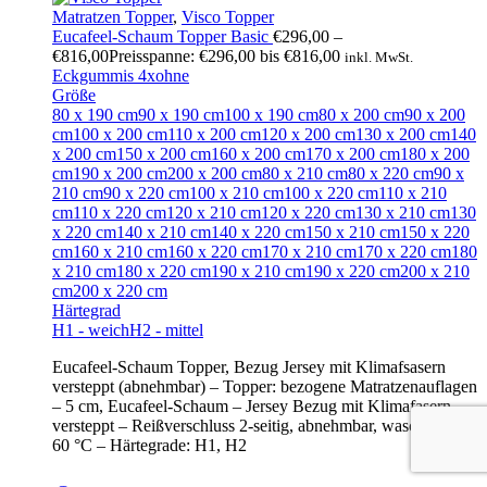
Matratzen Topper
,
Visco Topper
Eucafeel-Schaum Topper Basic
€
296,00
–
€
816,00
Preisspanne: €296,00 bis €816,00
inkl. MwSt.
Eckgummis 4x
ohne
Größe
80 x 190 cm
90 x 190 cm
100 x 190 cm
80 x 200 cm
90 x 200
cm
100 x 200 cm
110 x 200 cm
120 x 200 cm
130 x 200 cm
140
x 200 cm
150 x 200 cm
160 x 200 cm
170 x 200 cm
180 x 200
cm
190 x 200 cm
200 x 200 cm
80 x 210 cm
80 x 220 cm
90 x
210 cm
90 x 220 cm
100 x 210 cm
100 x 220 cm
110 x 210
cm
110 x 220 cm
120 x 210 cm
120 x 220 cm
130 x 210 cm
130
x 220 cm
140 x 210 cm
140 x 220 cm
150 x 210 cm
150 x 220
cm
160 x 210 cm
160 x 220 cm
170 x 210 cm
170 x 220 cm
180
x 210 cm
180 x 220 cm
190 x 210 cm
190 x 220 cm
200 x 210
cm
200 x 220 cm
Härtegrad
H1 - weich
H2 - mittel
Eucafeel-Schaum Topper, Bezug Jersey mit Klimafsasern
versteppt (abnehmbar) – Topper: bezogene Matratzenauflagen
– 5 cm, Eucafeel-Schaum – Jersey Bezug mit Klimafasern
versteppt – Reißverschluss 2-seitig, abnehmbar, waschbar bis
60 °C – Härtegrade: H1, H2