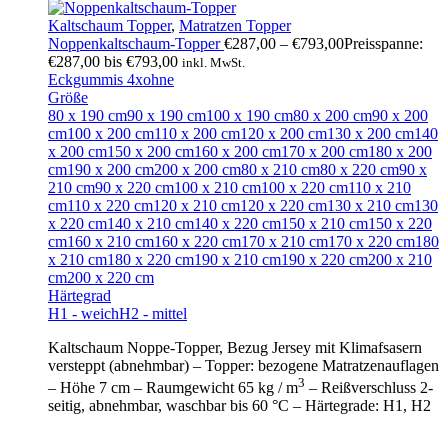
Kaltschaum Topper
,
Matratzen Topper
Noppenkaltschaum-Topper
€
287,00
–
€
793,00
Preisspanne:
€287,00 bis €793,00
inkl. MwSt.
Eckgummis 4x
ohne
Größe
80 x 190 cm
90 x 190 cm
100 x 190 cm
80 x 200 cm
90 x 200
cm
100 x 200 cm
110 x 200 cm
120 x 200 cm
130 x 200 cm
140
x 200 cm
150 x 200 cm
160 x 200 cm
170 x 200 cm
180 x 200
cm
190 x 200 cm
200 x 200 cm
80 x 210 cm
80 x 220 cm
90 x
210 cm
90 x 220 cm
100 x 210 cm
100 x 220 cm
110 x 210
cm
110 x 220 cm
120 x 210 cm
120 x 220 cm
130 x 210 cm
130
x 220 cm
140 x 210 cm
140 x 220 cm
150 x 210 cm
150 x 220
cm
160 x 210 cm
160 x 220 cm
170 x 210 cm
170 x 220 cm
180
x 210 cm
180 x 220 cm
190 x 210 cm
190 x 220 cm
200 x 210
cm
200 x 220 cm
Härtegrad
H1 - weich
H2 - mittel
Kaltschaum Noppe-Topper, Bezug Jersey mit Klimafsasern
versteppt (abnehmbar) – Topper: bezogene Matratzenauflagen
3
– Höhe 7 cm – Raumgewicht 65 kg / m
– Reißverschluss 2-
seitig, abnehmbar, waschbar bis 60 °C – Härtegrade: H1, H2