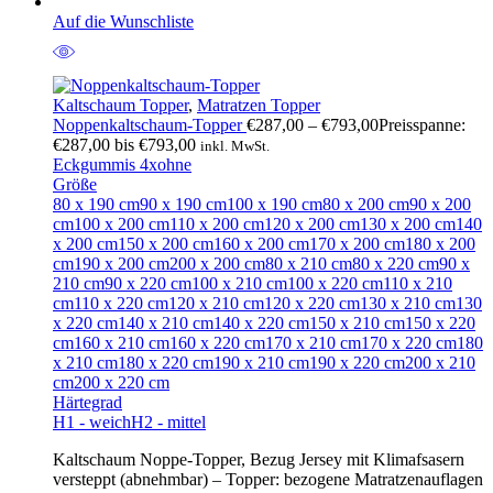
Auf die Wunschliste
Kaltschaum Topper
,
Matratzen Topper
Noppenkaltschaum-Topper
€
287,00
–
€
793,00
Preisspanne:
€287,00 bis €793,00
inkl. MwSt.
Eckgummis 4x
ohne
Größe
80 x 190 cm
90 x 190 cm
100 x 190 cm
80 x 200 cm
90 x 200
cm
100 x 200 cm
110 x 200 cm
120 x 200 cm
130 x 200 cm
140
x 200 cm
150 x 200 cm
160 x 200 cm
170 x 200 cm
180 x 200
cm
190 x 200 cm
200 x 200 cm
80 x 210 cm
80 x 220 cm
90 x
210 cm
90 x 220 cm
100 x 210 cm
100 x 220 cm
110 x 210
cm
110 x 220 cm
120 x 210 cm
120 x 220 cm
130 x 210 cm
130
x 220 cm
140 x 210 cm
140 x 220 cm
150 x 210 cm
150 x 220
cm
160 x 210 cm
160 x 220 cm
170 x 210 cm
170 x 220 cm
180
x 210 cm
180 x 220 cm
190 x 210 cm
190 x 220 cm
200 x 210
cm
200 x 220 cm
Härtegrad
H1 - weich
H2 - mittel
Kaltschaum Noppe-Topper, Bezug Jersey mit Klimafsasern
versteppt (abnehmbar) – Topper: bezogene Matratzenauflagen