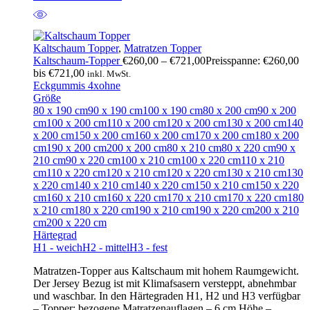
Kaltschaum Topper
,
Matratzen Topper
Kaltschaum-Topper
€
260,00
–
€
721,00
Preisspanne: €260,00
bis €721,00
inkl. MwSt.
Eckgummis 4x
ohne
Größe
80 x 190 cm
90 x 190 cm
100 x 190 cm
80 x 200 cm
90 x 200
cm
100 x 200 cm
110 x 200 cm
120 x 200 cm
130 x 200 cm
140
x 200 cm
150 x 200 cm
160 x 200 cm
170 x 200 cm
180 x 200
cm
190 x 200 cm
200 x 200 cm
80 x 210 cm
80 x 220 cm
90 x
210 cm
90 x 220 cm
100 x 210 cm
100 x 220 cm
110 x 210
cm
110 x 220 cm
120 x 210 cm
120 x 220 cm
130 x 210 cm
130
x 220 cm
140 x 210 cm
140 x 220 cm
150 x 210 cm
150 x 220
cm
160 x 210 cm
160 x 220 cm
170 x 210 cm
170 x 220 cm
180
x 210 cm
180 x 220 cm
190 x 210 cm
190 x 220 cm
200 x 210
cm
200 x 220 cm
Härtegrad
H1 - weich
H2 - mittel
H3 - fest
Matratzen-Topper aus Kaltschaum mit hohem Raumgewicht.
Der Jersey Bezug ist mit Klimafsasern versteppt, abnehmbar
und waschbar. In den Härtegraden H1, H2 und H3 verfügbar
– Topper: bezogene Matratzenauflagen – 6 cm Höhe –