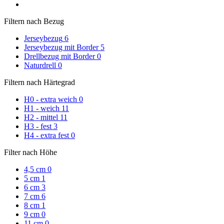
Filtern nach Bezug
Jerseybezug
6
Jerseybezug mit Border
5
Drellbezug mit Border
0
Naturdrell
0
Filtern nach Härtegrad
H0 - extra weich
0
H1 - weich
11
H2 - mittel
11
H3 - fest
3
H4 - extra fest
0
Filter nach Höhe
4,5 cm
0
5 cm
1
6 cm
3
7 cm
6
8 cm
1
9 cm
0
11 cm
0