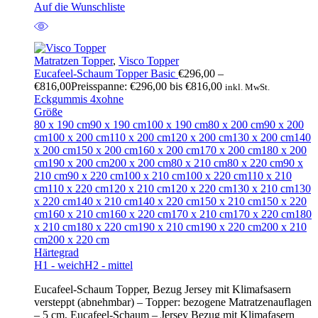
Auf die Wunschliste
Matratzen Topper
,
Visco Topper
Eucafeel-Schaum Topper Basic
€
296,00
–
€
816,00
Preisspanne: €296,00 bis €816,00
inkl. MwSt.
Eckgummis 4x
ohne
Größe
80 x 190 cm
90 x 190 cm
100 x 190 cm
80 x 200 cm
90 x 200
cm
100 x 200 cm
110 x 200 cm
120 x 200 cm
130 x 200 cm
140
x 200 cm
150 x 200 cm
160 x 200 cm
170 x 200 cm
180 x 200
cm
190 x 200 cm
200 x 200 cm
80 x 210 cm
80 x 220 cm
90 x
210 cm
90 x 220 cm
100 x 210 cm
100 x 220 cm
110 x 210
cm
110 x 220 cm
120 x 210 cm
120 x 220 cm
130 x 210 cm
130
x 220 cm
140 x 210 cm
140 x 220 cm
150 x 210 cm
150 x 220
cm
160 x 210 cm
160 x 220 cm
170 x 210 cm
170 x 220 cm
180
x 210 cm
180 x 220 cm
190 x 210 cm
190 x 220 cm
200 x 210
cm
200 x 220 cm
Härtegrad
H1 - weich
H2 - mittel
Eucafeel-Schaum Topper, Bezug Jersey mit Klimafsasern
versteppt (abnehmbar) – Topper: bezogene Matratzenauflagen
– 5 cm, Eucafeel-Schaum – Jersey Bezug mit Klimafasern