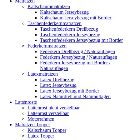
Matratzen
Kaltschaummatratzen
Kaltschaum Jerseybezug
Kaltschaum Jerseybezug mit Border
Taschenfederkernmatratzen
Taschenfederkern Drellbezug
Taschenfederkern Jerseybezug
Taschenfederkern Jerseybezug mit Border
Federkernmatratzen
Federkern Drellbezug / Naturauflagen
Federkern Jerseybezug / Naturauflagen
Federkern Jerseybezug mit Border /
Naturauflagen
Latexmatratzen
Latex Drellbezug
Latex Jerseybezug
Latex Jerseybezug mit Border
Latex Naturdrell und Naturauflagen
Lattenroste
Lattenrost nicht verstellbar
Lattenrost verstellbar
Motorrahmen
Matratzen Topper
Kaltschaum Topper
Latex Topper