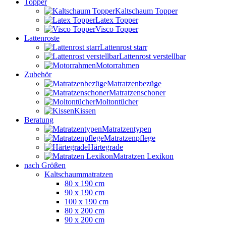
Topper
Kaltschaum Topper
Latex Topper
Visco Topper
Lattenroste
Lattenrost starr
Lattenrost verstellbar
Motorrahmen
Zubehör
Matratzenbezüge
Matratzenschoner
Moltontücher
Kissen
Beratung
Matratzentypen
Matratzenpflege
Härtegrade
Matratzen Lexikon
nach Größen
Kaltschaummatratzen
80 x 190 cm
90 x 190 cm
100 x 190 cm
80 x 200 cm
90 x 200 cm