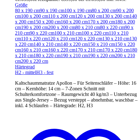
Größe
80 x 190 cm
90 x 190 cm
100 x 190 cm
80 x 200 cm
90 x 200
cm
100 x 200 cm
110 x 200 cm
120 x 200 cm
130 x 200 cm
140
x 200 cm
150 x 200 cm
160 x 200 cm
170 x 200 cm
180 x 200
cm
190 x 200 cm
200 x 200 cm
80 x 210 cm
80 x 220 cm
90 x
210 cm
90 x 220 cm
100 x 210 cm
100 x 220 cm
110 x 210
cm
110 x 220 cm
120 x 210 cm
120 x 220 cm
130 x 210 cm
130
x 220 cm
140 x 210 cm
140 x 220 cm
150 x 210 cm
150 x 220
cm
160 x 210 cm
160 x 220 cm
170 x 210 cm
170 x 220 cm
180
x 210 cm
180 x 220 cm
190 x 210 cm
190 x 220 cm
200 x 210
cm
200 x 220 cm
Härtegrad
H2 - mittel
H3 - fest
Kaltschaummatratze Apollon – Für Seitenschläfer – Höhe: 16
cm – Kernhöhe: 14 cm – 7-Zonen Schnitt mit
Schulterkomfortzone – Raumgewicht 40 kg/m3 – Unterbezug
aus Single-Jersey – Bezug versteppt – abnehmbar, waschbar –
inkl. 4 Schlaufen – Härtegrade: H2, H3