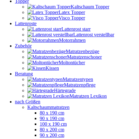
Topper
Kaltschaum Topper
Latex Topper
Visco Topper
Lattenroste
Lattenrost starr
Lattenrost verstellbar
Motorrahmen
Zubehör
Matratzenbezüge
Matratzenschoner
Moltontücher
Kissen
Beratung
Matratzentypen
Matratzenpflege
Härtegrade
Matratzen Lexikon
nach Größen
Kaltschaummatratzen
80 x 190 cm
90 x 190 cm
100 x 190 cm
80 x 200 cm
90 x 200 cm