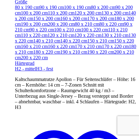
Größe
80 x 190 cm
90 x 190 cm
100 x 190 cm
80 x 200 cm
90 x 200
cm
100 x 200 cm
110 x 200 cm
120 x 200 cm
130 x 200 cm
140
x 200 cm
150 x 200 cm
160 x 200 cm
170 x 200 cm
180 x 200
cm
190 x 200 cm
200 x 200 cm
80 x 210 cm
80 x 220 cm
90 x
210 cm
90 x 220 cm
100 x 210 cm
100 x 220 cm
110 x 210
cm
110 x 220 cm
120 x 210 cm
120 x 220 cm
130 x 210 cm
130
x 220 cm
140 x 210 cm
140 x 220 cm
150 x 210 cm
150 x 220
cm
160 x 210 cm
160 x 220 cm
170 x 210 cm
170 x 220 cm
180
x 210 cm
180 x 220 cm
190 x 210 cm
190 x 220 cm
200 x 210
cm
200 x 220 cm
Härtegrad
H2 - mittel
H3 - fest
Kaltschaummatratze Apollon – Für Seitenschläfer – Höhe: 16
cm – Kernhöhe: 14 cm – 7-Zonen Schnitt mit
Schulterkomfortzone – Raumgewicht 40 kg / m3 –
Unterbezug aus Single-Jersey – Bezug versteppt und Border
– abnehmbar, waschbar – inkl. 4 Schlaufen – Härtegrade: H2,
H3