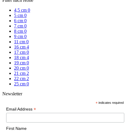
Filter nach Höhe
4,5 cm
0
5 cm
0
6 cm
0
7 cm
0
8 cm
0
9 cm
0
11 cm
0
16 cm
4
17 cm
0
18 cm
4
19 cm
0
20 cm
0
21 cm
2
22 cm
2
25 cm
0
Newsletter
*
indicates required
*
Email Address
First Name