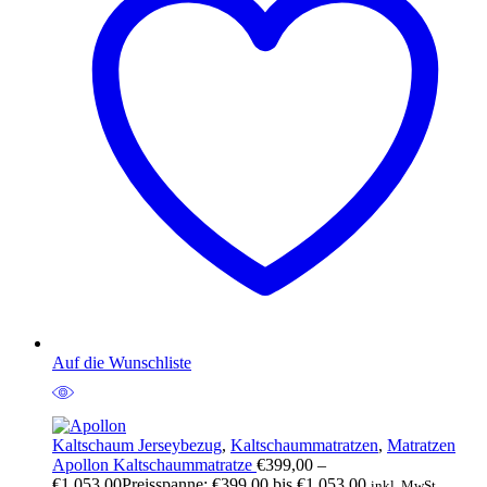
Auf die Wunschliste
Kaltschaum Jerseybezug
,
Kaltschaummatratzen
,
Matratzen
Apollon Kaltschaummatratze
€
399,00
–
€
1.053,00
Preisspanne: €399,00 bis €1.053,00
inkl. MwSt.