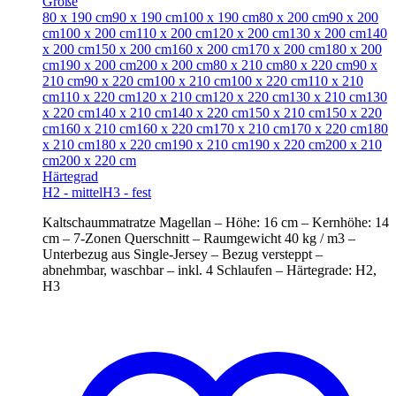
Größe
80 x 190 cm
90 x 190 cm
100 x 190 cm
80 x 200 cm
90 x 200
cm
100 x 200 cm
110 x 200 cm
120 x 200 cm
130 x 200 cm
140
x 200 cm
150 x 200 cm
160 x 200 cm
170 x 200 cm
180 x 200
cm
190 x 200 cm
200 x 200 cm
80 x 210 cm
80 x 220 cm
90 x
210 cm
90 x 220 cm
100 x 210 cm
100 x 220 cm
110 x 210
cm
110 x 220 cm
120 x 210 cm
120 x 220 cm
130 x 210 cm
130
x 220 cm
140 x 210 cm
140 x 220 cm
150 x 210 cm
150 x 220
cm
160 x 210 cm
160 x 220 cm
170 x 210 cm
170 x 220 cm
180
x 210 cm
180 x 220 cm
190 x 210 cm
190 x 220 cm
200 x 210
cm
200 x 220 cm
Härtegrad
H2 - mittel
H3 - fest
Kaltschaummatratze Magellan – Höhe: 16 cm – Kernhöhe: 14
cm – 7-Zonen Querschnitt – Raumgewicht 40 kg / m3 –
Unterbezug aus Single-Jersey – Bezug versteppt –
abnehmbar, waschbar – inkl. 4 Schlaufen – Härtegrade: H2,
H3