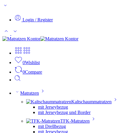
Login / Register
0
Wishlist
0
Compare
Matratzen
Kaltschaummatratzen
mit Jerseybezug
mit Jerseybezug und Border
TFK-Matratzen
mit Drellbezug
mit Jerseybezug