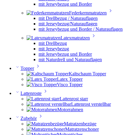
mit Jerseybezug und Border
Federkernmatratzen
mit Drellbezug / Naturauflagen
mit Jerseybezug/Naturauflagen
mit Jerseybezug und Border / Naturauflagen
Latexmatratzen
mit Drellbezug
mit Jerseybezug
mit Jerseybezug und Border
mit Naturdrell und Naturauflagen
Topper
Kaltschaum Topper
Latex Topper
Visco Topper
Lattenroste
Lattenrost starr
Lattenrost verstellbar
Motorrahmen
Zubehör
Matratzenbezüge
Matratzenschoner
Moltontücher