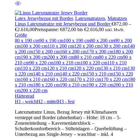
Latex Jerseybezug mit Border
,
Latexmatratzen
,
Matratzen
Linus Latexmatratze mit Jerseybezug und Border
€
872,00
–
€
2.616,00
Preisspanne: €872,00 bis €2.616,00
inkl. MwSt.
Größe
80 x 190 cm
90 x 190 cm
100 x 190 cm
80 x 200 cm
90 x 200
cm
100 x 200 cm
110 x 200 cm
120 x 200 cm
130 x 200 cm
140
x 200 cm
150 x 200 cm
160 x 200 cm
170 x 200 cm
180 x 200
cm
190 x 200 cm
200 x 200 cm
80 x 210 cm
80 x 220 cm
90 x
210 cm
90 x 220 cm
100 x 210 cm
100 x 220 cm
110 x 210
cm
110 x 220 cm
120 x 210 cm
120 x 220 cm
130 x 210 cm
130
x 220 cm
140 x 210 cm
140 x 220 cm
150 x 210 cm
150 x 220
cm
160 x 210 cm
160 x 220 cm
170 x 210 cm
170 x 220 cm
180
x 210 cm
180 x 220 cm
190 x 210 cm
190 x 220 cm
200 x 210
cm
200 x 220 cm
Härtegrad
H1 - weich
H2 - mittel
H3 - fest
Latexmatratze Linus, Bezug Jersey mit Klimafsasern
versteppt und Border (abnehmbar) – Höhe: 18 cm – 5-
Zoneneinteilung – Kavernenlatexblock –
Schulterkomfortbereich – Stifteinlagen – Querbelüftung –
Unterbezug aus Single-Jersey – waschbar – inkl. 4