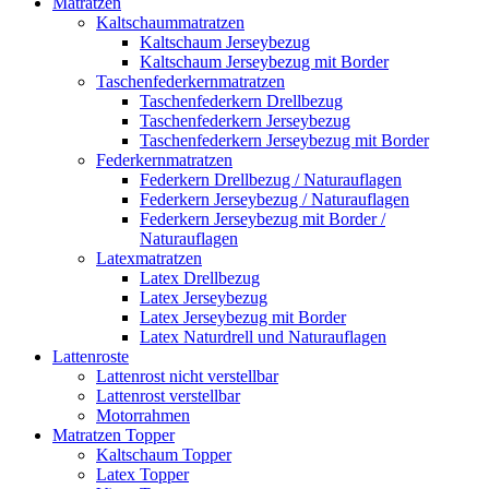
Matratzen
Kaltschaummatratzen
Kaltschaum Jerseybezug
Kaltschaum Jerseybezug mit Border
Taschenfederkernmatratzen
Taschenfederkern Drellbezug
Taschenfederkern Jerseybezug
Taschenfederkern Jerseybezug mit Border
Federkernmatratzen
Federkern Drellbezug / Naturauflagen
Federkern Jerseybezug / Naturauflagen
Federkern Jerseybezug mit Border /
Naturauflagen
Latexmatratzen
Latex Drellbezug
Latex Jerseybezug
Latex Jerseybezug mit Border
Latex Naturdrell und Naturauflagen
Lattenroste
Lattenrost nicht verstellbar
Lattenrost verstellbar
Motorrahmen
Matratzen Topper
Kaltschaum Topper
Latex Topper