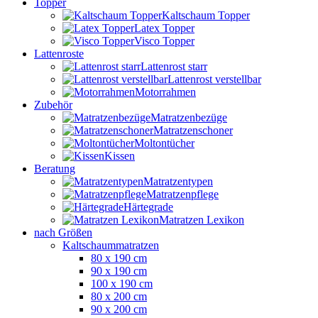
Topper
Kaltschaum Topper
Latex Topper
Visco Topper
Lattenroste
Lattenrost starr
Lattenrost verstellbar
Motorrahmen
Zubehör
Matratzenbezüge
Matratzenschoner
Moltontücher
Kissen
Beratung
Matratzentypen
Matratzenpflege
Härtegrade
Matratzen Lexikon
nach Größen
Kaltschaummatratzen
80 x 190 cm
90 x 190 cm
100 x 190 cm
80 x 200 cm
90 x 200 cm