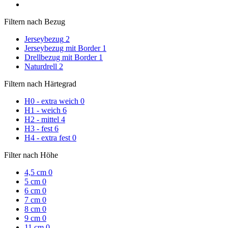
Filtern nach Bezug
Jerseybezug
2
Jerseybezug mit Border
1
Drellbezug mit Border
1
Naturdrell
2
Filtern nach Härtegrad
H0 - extra weich
0
H1 - weich
6
H2 - mittel
4
H3 - fest
6
H4 - extra fest
0
Filter nach Höhe
4,5 cm
0
5 cm
0
6 cm
0
7 cm
0
8 cm
0
9 cm
0
11 cm
0