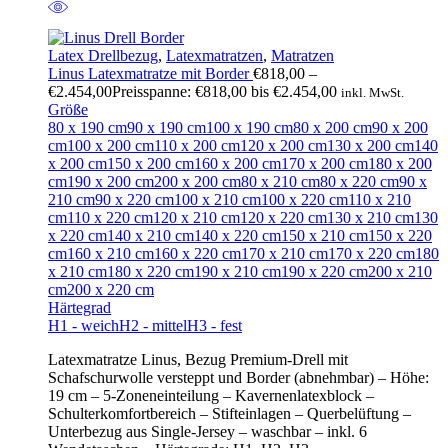
Latex Drellbezug
,
Latexmatratzen
,
Matratzen
Linus Latexmatratze mit Border
€
818,00
–
€
2.454,00
Preisspanne: €818,00 bis €2.454,00
inkl. MwSt.
Größe
80 x 190 cm
90 x 190 cm
100 x 190 cm
80 x 200 cm
90 x 200
cm
100 x 200 cm
110 x 200 cm
120 x 200 cm
130 x 200 cm
140
x 200 cm
150 x 200 cm
160 x 200 cm
170 x 200 cm
180 x 200
cm
190 x 200 cm
200 x 200 cm
80 x 210 cm
80 x 220 cm
90 x
210 cm
90 x 220 cm
100 x 210 cm
100 x 220 cm
110 x 210
cm
110 x 220 cm
120 x 210 cm
120 x 220 cm
130 x 210 cm
130
x 220 cm
140 x 210 cm
140 x 220 cm
150 x 210 cm
150 x 220
cm
160 x 210 cm
160 x 220 cm
170 x 210 cm
170 x 220 cm
180
x 210 cm
180 x 220 cm
190 x 210 cm
190 x 220 cm
200 x 210
cm
200 x 220 cm
Härtegrad
H1 - weich
H2 - mittel
H3 - fest
Latexmatratze Linus, Bezug Premium-Drell mit
Schafschurwolle versteppt und Border (abnehmbar) – Höhe:
19 cm – 5-Zoneneinteilung – Kavernenlatexblock –
Schulterkomfortbereich – Stifteinlagen – Querbelüftung –
Unterbezug aus Single-Jersey – waschbar – inkl. 6