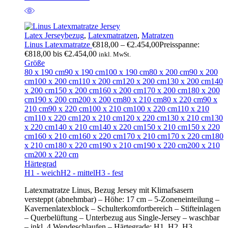
Latex Jerseybezug
,
Latexmatratzen
,
Matratzen
Linus Latexmatratze
€
818,00
–
€
2.454,00
Preisspanne:
€818,00 bis €2.454,00
inkl. MwSt.
Größe
80 x 190 cm
90 x 190 cm
100 x 190 cm
80 x 200 cm
90 x 200
cm
100 x 200 cm
110 x 200 cm
120 x 200 cm
130 x 200 cm
140
x 200 cm
150 x 200 cm
160 x 200 cm
170 x 200 cm
180 x 200
cm
190 x 200 cm
200 x 200 cm
80 x 210 cm
80 x 220 cm
90 x
210 cm
90 x 220 cm
100 x 210 cm
100 x 220 cm
110 x 210
cm
110 x 220 cm
120 x 210 cm
120 x 220 cm
130 x 210 cm
130
x 220 cm
140 x 210 cm
140 x 220 cm
150 x 210 cm
150 x 220
cm
160 x 210 cm
160 x 220 cm
170 x 210 cm
170 x 220 cm
180
x 210 cm
180 x 220 cm
190 x 210 cm
190 x 220 cm
200 x 210
cm
200 x 220 cm
Härtegrad
H1 - weich
H2 - mittel
H3 - fest
Latexmatratze Linus, Bezug Jersey mit Klimafsasern
versteppt (abnehmbar) – Höhe: 17 cm – 5-Zoneneinteilung –
Kavernenlatexblock – Schulterkomfortbereich – Stifteinlagen
– Querbelüftung – Unterbezug aus Single-Jersey – waschbar
– inkl. 4 Wendeschlaufen – Härtegrade: H1, H2, H3