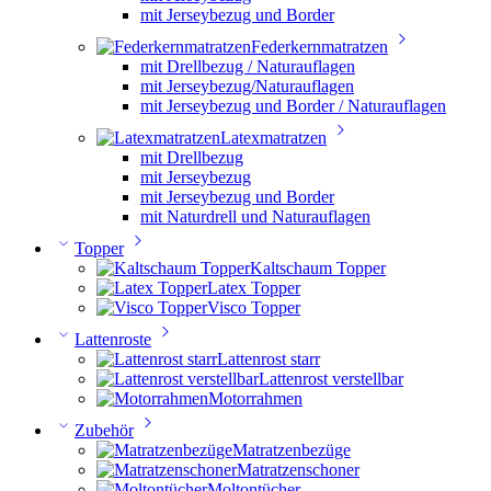
mit Jerseybezug und Border
Federkernmatratzen
mit Drellbezug / Naturauflagen
mit Jerseybezug/Naturauflagen
mit Jerseybezug und Border / Naturauflagen
Latexmatratzen
mit Drellbezug
mit Jerseybezug
mit Jerseybezug und Border
mit Naturdrell und Naturauflagen
Topper
Kaltschaum Topper
Latex Topper
Visco Topper
Lattenroste
Lattenrost starr
Lattenrost verstellbar
Motorrahmen
Zubehör
Matratzenbezüge
Matratzenschoner
Moltontücher