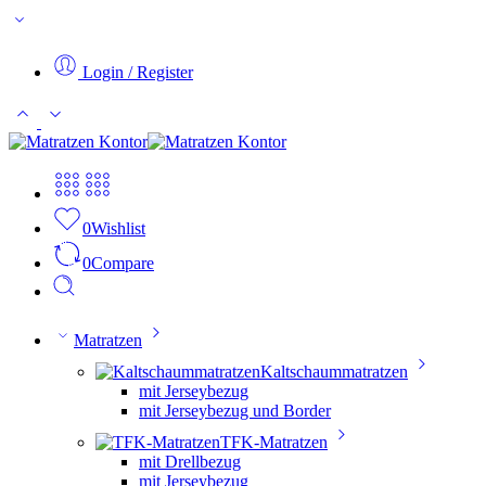
Login / Register
0
Wishlist
0
Compare
Matratzen
Kaltschaummatratzen
mit Jerseybezug
mit Jerseybezug und Border
TFK-Matratzen
mit Drellbezug
mit Jerseybezug