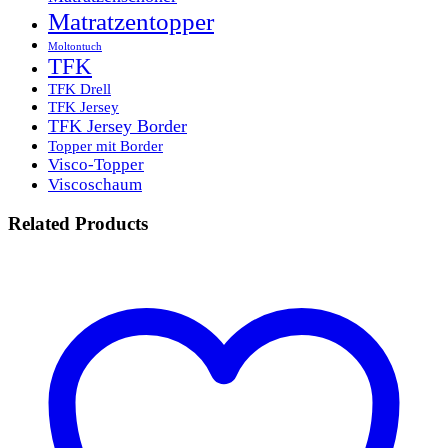
Matratzentopper
Moltontuch
TFK
TFK Drell
TFK Jersey
TFK Jersey Border
Topper mit Border
Visco-Topper
Viscoschaum
Related Products