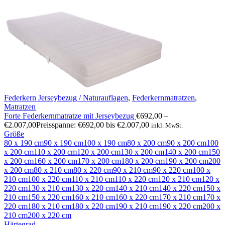
Federkern Jerseybezug / Naturauflagen
,
Federkernmatratzen
,
Matratzen
Forte Federkernmatratze mit Jerseybezug
€
692,00
–
€
2.007,00
Preisspanne: €692,00 bis €2.007,00
inkl. MwSt.
Größe
80 x 190 cm
90 x 190 cm
100 x 190 cm
80 x 200 cm
90 x 200 cm
100
x 200 cm
110 x 200 cm
120 x 200 cm
130 x 200 cm
140 x 200 cm
150
x 200 cm
160 x 200 cm
170 x 200 cm
180 x 200 cm
190 x 200 cm
200
x 200 cm
80 x 210 cm
80 x 220 cm
90 x 210 cm
90 x 220 cm
100 x
210 cm
100 x 220 cm
110 x 210 cm
110 x 220 cm
120 x 210 cm
120 x
220 cm
130 x 210 cm
130 x 220 cm
140 x 210 cm
140 x 220 cm
150 x
210 cm
150 x 220 cm
160 x 210 cm
160 x 220 cm
170 x 210 cm
170 x
220 cm
180 x 210 cm
180 x 220 cm
190 x 210 cm
190 x 220 cm
200 x
210 cm
200 x 220 cm
Härtegrad