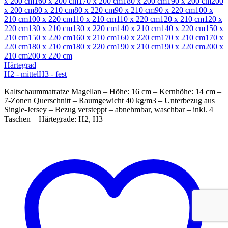
x 200 cm
160 x 200 cm
170 x 200 cm
180 x 200 cm
190 x 200 cm
200
x 200 cm
80 x 210 cm
80 x 220 cm
90 x 210 cm
90 x 220 cm
100 x
210 cm
100 x 220 cm
110 x 210 cm
110 x 220 cm
120 x 210 cm
120 x
220 cm
130 x 210 cm
130 x 220 cm
140 x 210 cm
140 x 220 cm
150 x
210 cm
150 x 220 cm
160 x 210 cm
160 x 220 cm
170 x 210 cm
170 x
220 cm
180 x 210 cm
180 x 220 cm
190 x 210 cm
190 x 220 cm
200 x
210 cm
200 x 220 cm
Härtegrad
H2 - mittel
H3 - fest
Kaltschaummatratze Magellan – Höhe: 16 cm – Kernhöhe: 14 cm –
7-Zonen Querschnitt – Raumgewicht 40 kg/m3 – Unterbezug aus
Single-Jersey – Bezug versteppt – abnehmbar, waschbar – inkl. 4
Taschen – Härtegrade: H2, H3