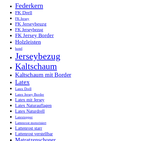
Federkern
FK Drell
FK Jersey
FK Jerseybeuzg
FK Jerseybezug
FK Jersey Border
Holzleisten
hotel
Jerseybezug
Kaltschaum
Kaltschaum mit Border
Latex
Latex Drell
Latex Jersey Border
Latex mit Jersey
Latex Naturauflagen
Latex Naturdrell
Latextopper
Lattenrost motorisiert
Lattenrost starr
Lattenrost verstellbar
Matratzenschoner