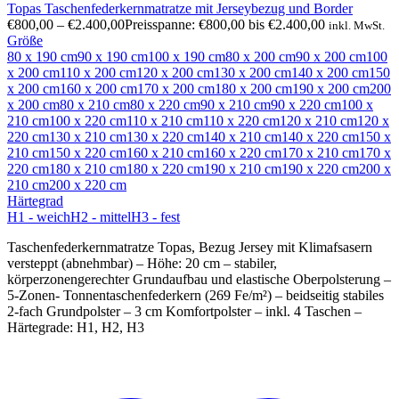
Topas Taschenfederkernmatratze mit Jerseybezug und Border
€
800,00
–
€
2.400,00
Preisspanne: €800,00 bis €2.400,00
inkl. MwSt.
Größe
80 x 190 cm
90 x 190 cm
100 x 190 cm
80 x 200 cm
90 x 200 cm
100
x 200 cm
110 x 200 cm
120 x 200 cm
130 x 200 cm
140 x 200 cm
150
x 200 cm
160 x 200 cm
170 x 200 cm
180 x 200 cm
190 x 200 cm
200
x 200 cm
80 x 210 cm
80 x 220 cm
90 x 210 cm
90 x 220 cm
100 x
210 cm
100 x 220 cm
110 x 210 cm
110 x 220 cm
120 x 210 cm
120 x
220 cm
130 x 210 cm
130 x 220 cm
140 x 210 cm
140 x 220 cm
150 x
210 cm
150 x 220 cm
160 x 210 cm
160 x 220 cm
170 x 210 cm
170 x
220 cm
180 x 210 cm
180 x 220 cm
190 x 210 cm
190 x 220 cm
200 x
210 cm
200 x 220 cm
Härtegrad
H1 - weich
H2 - mittel
H3 - fest
Taschenfederkernmatratze Topas, Bezug Jersey mit Klimafsasern
versteppt (abnehmbar) – Höhe: 20 cm – stabiler,
körperzonengerechter Grundaufbau und elastische Oberpolsterung –
5-Zonen- Tonnentaschenfederkern (269 Fe/m²) – beidseitig stabiles
2-fach Grundpolster – 3 cm Komfortpolster – inkl. 4 Taschen –
Härtegrade: H1, H2, H3