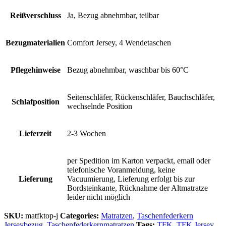
Reißverschluss
Ja, Bezug abnehmbar, teilbar
Bezugmaterialien
Comfort Jersey, 4 Wendetaschen
Pflegehinweise
Bezug abnehmbar, waschbar bis 60°C
Seitenschläfer, Rückenschläfer, Bauchschläfer,
Schlafposition
wechselnde Position
Lieferzeit
2-3 Wochen
per Spedition im Karton verpackt, email oder
telefonische Voranmeldung, keine
Lieferung
Vacuumierung, Lieferung erfolgt bis zur
Bordsteinkante, Rücknahme der Altmatratze
leider nicht möglich
SKU:
matfktop-j
Categories:
Matratzen
,
Taschenfederkern
Jerseybezug
,
Taschenfederkernmatratzen
Tags:
TFK
,
TFK Jersey