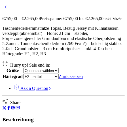
€
755,00
–
€
2.265,00
Preisspanne: €755,00 bis €2.265,00
inkl. MwSt.
Taschenfederkernmatratze Topas, Bezug Jersey mit Klimafsasern
versteppt (abnehmbar) – Höhe: 21 cm – stabiler,
körperzonengerechter Grundaufbau und elastische Oberpolsterung –
5-Zonen- Tonnentaschenfederkern (269 Fe/m²) – beidseitig stabiles
2-fach Grundpolster – 3 cm Komfortpolster – inkl. 4 Taschen –
Härtegrade: H1, H2, H3
Hurry up! Sale end in:
Größe
Härtegrad
Zurücksetzen
Ask a Question
Share
Beschreibung