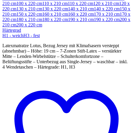
210 cm
100 x 220 cm
110 x 210 cm
110 x 220 cm
120 x 210 cm
120 x
220 cm
130 x 210 cm
130 x 220 cm
140 x 210 cm
140 x 220 cm
150 x
210 cm
150 x 220 cm
160 x 210 cm
160 x 220 cm
170 x 210 cm
170 x
220 cm
180 x 210 cm
180 x 220 cm
190 x 210 cm
190 x 220 cm
200 x
210 cm
200 x 220 cm
Härtegrad
H1 - weich
H3 - fest
Latexmatratze Lotus, Bezug Jersey mit Klimafsasern versteppt
(abnehmbar) – Höhe: 19 cm – 7-Zonen Stift-Latex – verstärkter
Mitte – Lenden-Wirbelstütze – Schulterkomfortzone –
Belüftungsstifte – Unterbezug aus Single-Jersey – waschbar – inkl.
4 Wendetaschen – Härtegrade: H1, H3