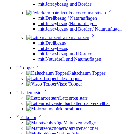
mit Jerseybezug und Border
Federkernmatratzen
mit Drellbezug / Naturauflagen
mit Jerseybezug/Naturauflagen
mit Jerseybezug und Border / Naturauflagen
Latexmatratzen
mit Drellbezug
mit Jerseybezug
mit Jerseybezug und Border
mit Naturdrell und Naturauflagen
Topper
Kaltschaum Topper
Latex Topper
Visco Topper
Lattenroste
Lattenrost starr
Lattenrost verstellbar
Motorrahmen
Zubehör
Matratzenbezüge
Matratzenschoner
Moltontücher