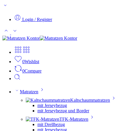
Login / Register
0
Wishlist
0
Compare
Matratzen
Kaltschaummatratzen
mit Jerseybezug
mit Jerseybezug und Border
TFK-Matratzen
mit Drellbezug
mit Jerseybezug