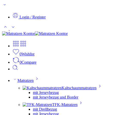
Login / Register
0
Wishlist
0
Compare
Matratzen
Kaltschaummatratzen
mit Jerseybezug
mit Jerseybezug und Border
TFK-Matratzen
mit Drellbezug
mit Jerseybezug