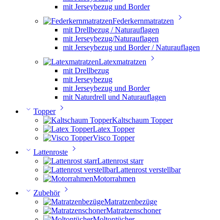
mit Jerseybezug und Border
Federkernmatratzen
mit Drellbezug / Naturauflagen
mit Jerseybezug/Naturauflagen
mit Jerseybezug und Border / Naturauflagen
Latexmatratzen
mit Drellbezug
mit Jerseybezug
mit Jerseybezug und Border
mit Naturdrell und Naturauflagen
Topper
Kaltschaum Topper
Latex Topper
Visco Topper
Lattenroste
Lattenrost starr
Lattenrost verstellbar
Motorrahmen
Zubehör
Matratzenbezüge
Matratzenschoner
Moltontücher