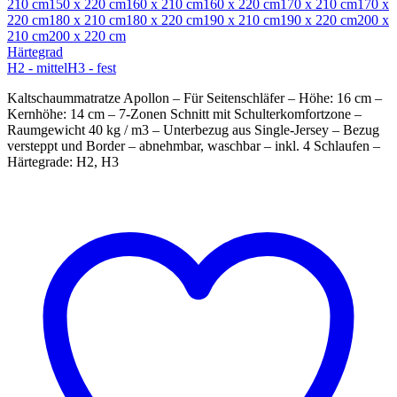
210 cm
150 x 220 cm
160 x 210 cm
160 x 220 cm
170 x 210 cm
170 x
220 cm
180 x 210 cm
180 x 220 cm
190 x 210 cm
190 x 220 cm
200 x
210 cm
200 x 220 cm
Härtegrad
H2 - mittel
H3 - fest
Kaltschaummatratze Apollon – Für Seitenschläfer – Höhe: 16 cm –
Kernhöhe: 14 cm – 7-Zonen Schnitt mit Schulterkomfortzone –
Raumgewicht 40 kg / m3 – Unterbezug aus Single-Jersey – Bezug
versteppt und Border – abnehmbar, waschbar – inkl. 4 Schlaufen –
Härtegrade: H2, H3