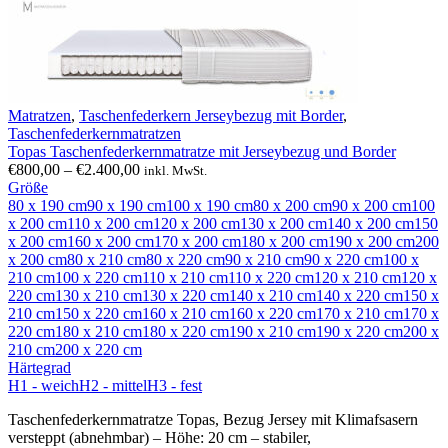
Matratzen
,
Taschenfederkern Jerseybezug mit Border
,
Taschenfederkernmatratzen
Topas Taschenfederkernmatratze mit Jerseybezug und Border
Preisspanne:
€
800,00
–
€
2.400,00
inkl. MwSt.
€800,00
Größe
bis
80 x 190 cm
90 x 190 cm
100 x 190 cm
80 x 200 cm
90 x 200 cm
100
€2.400,00
x 200 cm
110 x 200 cm
120 x 200 cm
130 x 200 cm
140 x 200 cm
150
x 200 cm
160 x 200 cm
170 x 200 cm
180 x 200 cm
190 x 200 cm
200
x 200 cm
80 x 210 cm
80 x 220 cm
90 x 210 cm
90 x 220 cm
100 x
210 cm
100 x 220 cm
110 x 210 cm
110 x 220 cm
120 x 210 cm
120 x
220 cm
130 x 210 cm
130 x 220 cm
140 x 210 cm
140 x 220 cm
150 x
210 cm
150 x 220 cm
160 x 210 cm
160 x 220 cm
170 x 210 cm
170 x
220 cm
180 x 210 cm
180 x 220 cm
190 x 210 cm
190 x 220 cm
200 x
210 cm
200 x 220 cm
Härtegrad
H1 - weich
H2 - mittel
H3 - fest
Taschenfederkernmatratze Topas, Bezug Jersey mit Klimafsasern
versteppt (abnehmbar) – Höhe: 20 cm – stabiler,