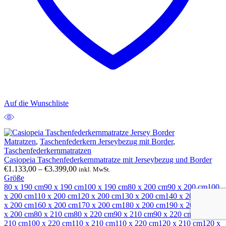
Auf die Wunschliste
Matratzen
,
Taschenfederkern Jerseybezug mit Border
,
Taschenfederkernmatratzen
Casiopeia Taschenfederkernmatratze mit Jerseybezug und Border
Preisspanne:
€
1.133,00
–
€
3.399,00
inkl. MwSt.
€1.133,00
Größe
bis
80 x 190 cm
90 x 190 cm
100 x 190 cm
80 x 200 cm
90 x 200 cm
100
€3.399,00
x 200 cm
110 x 200 cm
120 x 200 cm
130 x 200 cm
140 x 200 cm
150
x 200 cm
160 x 200 cm
170 x 200 cm
180 x 200 cm
190 x 200 cm
200
x 200 cm
80 x 210 cm
80 x 220 cm
90 x 210 cm
90 x 220 cm
100 x
210 cm
100 x 220 cm
110 x 210 cm
110 x 220 cm
120 x 210 cm
120 x