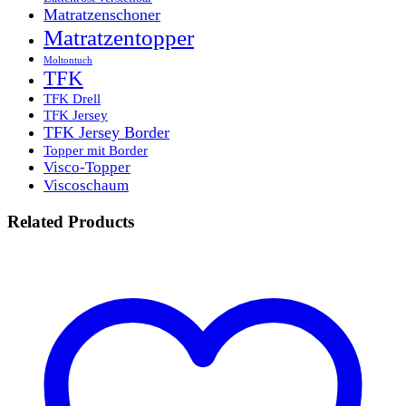
Matratzenschoner
Matratzentopper
Moltontuch
TFK
TFK Drell
TFK Jersey
TFK Jersey Border
Topper mit Border
Visco-Topper
Viscoschaum
Related Products