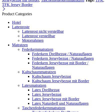
Jerseybezug mit Border
,
Taschenfederkernmatratzen
Tags:
TFK
,
TFK Jersey Border
Product Categories
Hotel
Lattenroste
Lattenrost nicht verstellbar
Lattenrost verstellbar
Motorrahmen
Matratzen
Federkernmatratzen
Federkern Drellbezug / Naturauflagen
Federkern Jerseybezug / Naturauflagen
Federkern Jerseybezug mit Border /
Naturauflagen
Kaltschaummatratzen
Kaltschaum Jerseybezug
Kaltschaum Jerseybezug mit Border
Latexmatratzen
Latex Drellbezug
Latex Jerseybezug
Latex Jerseybezug mit Border
Latex Naturdrell und Naturauflagen
Taschenfederkernmatratzen