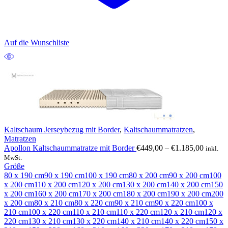
Auf die Wunschliste
Kaltschaum Jerseybezug mit Border
,
Kaltschaummatratzen
,
Matratzen
Preissp
Apollon Kaltschaummatratze mit Border
€
449,00
–
€
1.185,00
inkl.
€449,0
MwSt.
bis
Größe
€1.185
80 x 190 cm
90 x 190 cm
100 x 190 cm
80 x 200 cm
90 x 200 cm
100
x 200 cm
110 x 200 cm
120 x 200 cm
130 x 200 cm
140 x 200 cm
150
x 200 cm
160 x 200 cm
170 x 200 cm
180 x 200 cm
190 x 200 cm
200
x 200 cm
80 x 210 cm
80 x 220 cm
90 x 210 cm
90 x 220 cm
100 x
210 cm
100 x 220 cm
110 x 210 cm
110 x 220 cm
120 x 210 cm
120 x
220 cm
130 x 210 cm
130 x 220 cm
140 x 210 cm
140 x 220 cm
150 x