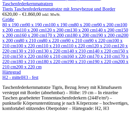
Taschenfederkernmatratzen
Tigris Taschenfederkernmatratze mit Jerseybezug und Border
Preisspanne:
€
620,00
–
€
1.860,00
inkl. MwSt.
€620,00
Größe
bis
80 x 190 cm
90 x 190 cm
100 x 190 cm
80 x 200 cm
90 x 200 cm
100
€1.860,00
x 200 cm
110 x 200 cm
120 x 200 cm
130 x 200 cm
140 x 200 cm
150
x 200 cm
160 x 200 cm
170 x 200 cm
180 x 200 cm
190 x 200 cm
200
x 200 cm
80 x 210 cm
80 x 220 cm
90 x 210 cm
90 x 220 cm
100 x
210 cm
100 x 220 cm
110 x 210 cm
110 x 220 cm
120 x 210 cm
120 x
220 cm
130 x 210 cm
130 x 220 cm
140 x 210 cm
140 x 220 cm
150 x
210 cm
150 x 220 cm
160 x 210 cm
160 x 220 cm
170 x 210 cm
170 x
220 cm
180 x 210 cm
180 x 220 cm
190 x 210 cm
190 x 220 cm
200 x
210 cm
200 x 220 cm
Härtegrad
H2 - mittel
H3 - fest
Taschenfederkernmatratze Tigris, Bezug Jersey mit Klimafsasern
versteppt mit Border (abnehmbar) – Höhe: 19 cm – In einzelne
Taschen gearbeiteter Tonnentaschenfederkern (244Fe/m²) –
punktuelle Körperunterstützung je nach Körperzone – hochwertiges,
komfortabel stützendes Oberpolster – Härtegrade: H2, H3