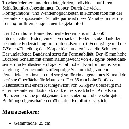
Taschenfederkern und dem integrierten, individuell auf Ihren
Schlafkomfort abgestimmten Topper. Durch die vielen
Konfigurations- und Wendemöglichkeiten in Kombination mit der
besonders anpassenden Schulterpartie ist diese Matratze immer die
Lösung für Ihren passgenauen Liegekomfort.
Der 12 cm hohe Tonnentaschenfederkern aus mind. 650
unterschiedlich festen, einzeln verpackten Federn, stützt dank der
besondere Federstellung im Lordose-Bereich, 6 Federgänge und die
7-Zonen-Einteilung den Körper ideal und entlastet die Schultern.
Der umlaufende Bandstahl sorgt für Formstabilität. Der 45 mm hohe
Eucafeel-Schaum mit einem Raumgewicht von 45 kg/m³ bietet dank
seiner druckentlastenden Eigenschaft hohen Komfort und ist sehr
langlebig. Der besonders offenporige Schaum trägt zudem
Feuchtigkeit optimal ab und sorgt so für ein angenehmes Klima. Die
perfekte Oberfläche für Matratzen. Der 35 mm hohe Bioflex-
Kaltschaum mit einem Raumgewicht von 55 kg/m³ überzeugt mit
einer besonderen Elastizität, dank eines zusätzlichen Anteils an
Pflanzenölen. Die punktgenaue Unterstützung und die sehr guten
Belüftungseigenschaften erhöhen den Komfort zusätzlich.
Matratzenkern:
Gesamthöhe: 25 cm