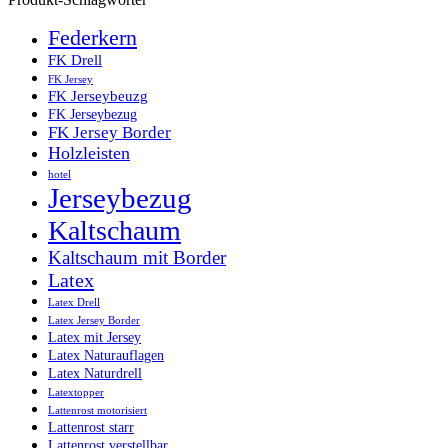
Federkern
FK Drell
FK Jersey
FK Jerseybeuzg
FK Jerseybezug
FK Jersey Border
Holzleisten
hotel
Jerseybezug
Kaltschaum
Kaltschaum mit Border
Latex
Latex Drell
Latex Jersey Border
Latex mit Jersey
Latex Naturauflagen
Latex Naturdrell
Latextopper
Lattenrost motorisiert
Lattenrost starr
Lattenrost verstellbar