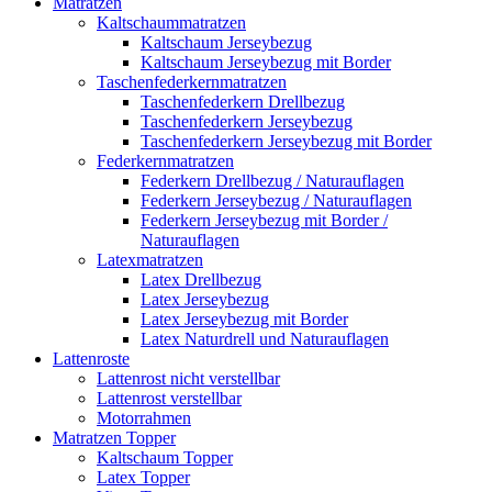
Matratzen
Kaltschaummatratzen
Kaltschaum Jerseybezug
Kaltschaum Jerseybezug mit Border
Taschenfederkernmatratzen
Taschenfederkern Drellbezug
Taschenfederkern Jerseybezug
Taschenfederkern Jerseybezug mit Border
Federkernmatratzen
Federkern Drellbezug / Naturauflagen
Federkern Jerseybezug / Naturauflagen
Federkern Jerseybezug mit Border /
Naturauflagen
Latexmatratzen
Latex Drellbezug
Latex Jerseybezug
Latex Jerseybezug mit Border
Latex Naturdrell und Naturauflagen
Lattenroste
Lattenrost nicht verstellbar
Lattenrost verstellbar
Motorrahmen
Matratzen Topper
Kaltschaum Topper
Latex Topper