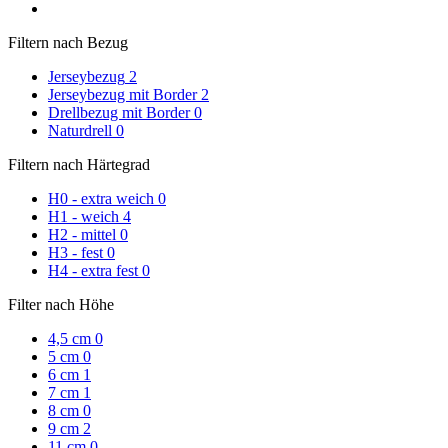
Filtern nach Bezug
Jerseybezug
2
Jerseybezug mit Border
2
Drellbezug mit Border
0
Naturdrell
0
Filtern nach Härtegrad
H0 - extra weich
0
H1 - weich
4
H2 - mittel
0
H3 - fest
0
H4 - extra fest
0
Filter nach Höhe
4,5 cm
0
5 cm
0
6 cm
1
7 cm
1
8 cm
0
9 cm
2
11 cm
0