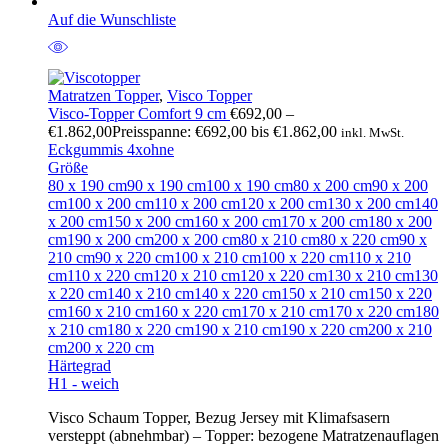
Auf die Wunschliste
Matratzen Topper
,
Visco Topper
Visco-Topper Comfort 9 cm
€
692,00
–
€
1.862,00
Preisspanne: €692,00 bis €1.862,00
inkl. MwSt.
Eckgummis 4x
ohne
Größe
80 x 190 cm
90 x 190 cm
100 x 190 cm
80 x 200 cm
90 x 200
cm
100 x 200 cm
110 x 200 cm
120 x 200 cm
130 x 200 cm
140
x 200 cm
150 x 200 cm
160 x 200 cm
170 x 200 cm
180 x 200
cm
190 x 200 cm
200 x 200 cm
80 x 210 cm
80 x 220 cm
90 x
210 cm
90 x 220 cm
100 x 210 cm
100 x 220 cm
110 x 210
cm
110 x 220 cm
120 x 210 cm
120 x 220 cm
130 x 210 cm
130
x 220 cm
140 x 210 cm
140 x 220 cm
150 x 210 cm
150 x 220
cm
160 x 210 cm
160 x 220 cm
170 x 210 cm
170 x 220 cm
180
x 210 cm
180 x 220 cm
190 x 210 cm
190 x 220 cm
200 x 210
cm
200 x 220 cm
Härtegrad
H1 - weich
Visco Schaum Topper, Bezug Jersey mit Klimafsasern
versteppt (abnehmbar) – Topper: bezogene Matratzenauflagen