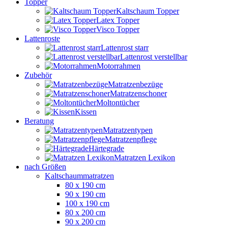
Topper
Kaltschaum Topper
Latex Topper
Visco Topper
Lattenroste
Lattenrost starr
Lattenrost verstellbar
Motorrahmen
Zubehör
Matratzenbezüge
Matratzenschoner
Moltontücher
Kissen
Beratung
Matratzentypen
Matratzenpflege
Härtegrade
Matratzen Lexikon
nach Größen
Kaltschaummatratzen
80 x 190 cm
90 x 190 cm
100 x 190 cm
80 x 200 cm
90 x 200 cm