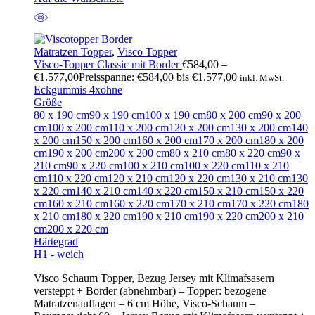
Matratzen Topper
,
Visco Topper
Visco-Topper Classic mit Border
€
584,00
–
€
1.577,00
Preisspanne: €584,00 bis €1.577,00
inkl. MwSt.
Eckgummis 4x
ohne
Größe
80 x 190 cm
90 x 190 cm
100 x 190 cm
80 x 200 cm
90 x 200
cm
100 x 200 cm
110 x 200 cm
120 x 200 cm
130 x 200 cm
140
x 200 cm
150 x 200 cm
160 x 200 cm
170 x 200 cm
180 x 200
cm
190 x 200 cm
200 x 200 cm
80 x 210 cm
80 x 220 cm
90 x
210 cm
90 x 220 cm
100 x 210 cm
100 x 220 cm
110 x 210
cm
110 x 220 cm
120 x 210 cm
120 x 220 cm
130 x 210 cm
130
x 220 cm
140 x 210 cm
140 x 220 cm
150 x 210 cm
150 x 220
cm
160 x 210 cm
160 x 220 cm
170 x 210 cm
170 x 220 cm
180
x 210 cm
180 x 220 cm
190 x 210 cm
190 x 220 cm
200 x 210
cm
200 x 220 cm
Härtegrad
H1 - weich
Visco Schaum Topper, Bezug Jersey mit Klimafsasern
versteppt + Border (abnehmbar) – Topper: bezogene
Matratzenauflagen – 6 cm Höhe, Visco-Schaum –