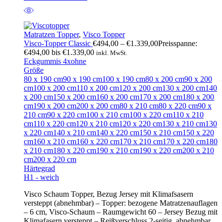
Matratzen Topper
,
Visco Topper
Visco-Topper Classic
€
494,00
–
€
1.339,00
Preisspanne:
€494,00 bis €1.339,00
inkl. MwSt.
Eckgummis 4x
ohne
Größe
80 x 190 cm
90 x 190 cm
100 x 190 cm
80 x 200 cm
90 x 200
cm
100 x 200 cm
110 x 200 cm
120 x 200 cm
130 x 200 cm
140
x 200 cm
150 x 200 cm
160 x 200 cm
170 x 200 cm
180 x 200
cm
190 x 200 cm
200 x 200 cm
80 x 210 cm
80 x 220 cm
90 x
210 cm
90 x 220 cm
100 x 210 cm
100 x 220 cm
110 x 210
cm
110 x 220 cm
120 x 210 cm
120 x 220 cm
130 x 210 cm
130
x 220 cm
140 x 210 cm
140 x 220 cm
150 x 210 cm
150 x 220
cm
160 x 210 cm
160 x 220 cm
170 x 210 cm
170 x 220 cm
180
x 210 cm
180 x 220 cm
190 x 210 cm
190 x 220 cm
200 x 210
cm
200 x 220 cm
Härtegrad
H1 - weich
Visco Schaum Topper, Bezug Jersey mit Klimafsasern
versteppt (abnehmbar) – Topper: bezogene Matratzenauflagen
– 6 cm, Visco-Schaum – Raumgewicht 60 – Jersey Bezug mit
Klimafasern versteppt – Reißverschluss 2-seitig, abnehmbar,