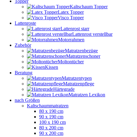
Topper
Kaltschaum Topper
Latex Topper
Visco Topper
Lattenroste
Lattenrost starr
Lattenrost verstellbar
Motorrahmen
Zubehör
Matratzenbezüge
Matratzenschoner
Moltontücher
Kissen
Beratung
Matratzentypen
Matratzenpflege
Härtegrade
Matratzen Lexikon
nach Größen
Kaltschaummatratzen
80 x 190 cm
90 x 190 cm
100 x 190 cm
80 x 200 cm
90 x 200 cm