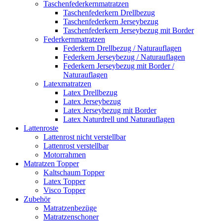
Taschenfederkernmatratzen
Taschenfederkern Drellbezug
Taschenfederkern Jerseybezug
Taschenfederkern Jerseybezug mit Border
Federkernmatratzen
Federkern Drellbezug / Naturauflagen
Federkern Jerseybezug / Naturauflagen
Federkern Jerseybezug mit Border /
Naturauflagen
Latexmatratzen
Latex Drellbezug
Latex Jerseybezug
Latex Jerseybezug mit Border
Latex Naturdrell und Naturauflagen
Lattenroste
Lattenrost nicht verstellbar
Lattenrost verstellbar
Motorrahmen
Matratzen Topper
Kaltschaum Topper
Latex Topper
Visco Topper
Zubehör
Matratzenbezüge
Matratzenschoner