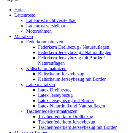
Hotel
Lattenroste
Lattenrost nicht verstellbar
Lattenrost verstellbar
Motorrahmen
Matratzen
Federkernmatratzen
Federkern Drellbezug / Naturauflagen
Federkern Jerseybezug / Naturauflagen
Federkern Jerseybezug mit Border /
Naturauflagen
Kaltschaummatratzen
Kaltschaum Jerseybezug
Kaltschaum Jerseybezug mit Border
Latexmatratzen
Latex Drellbezug
Latex Jerseybezug
Latex Jerseybezug mit Border
Latex Naturdrell und Naturauflagen
Taschenfederkernmatratzen
Taschenfederkern Drellbezug
Taschenfederkern Jerseybezug
Taschenfederkern Jerseybezug mit Border
Matratzen Topper