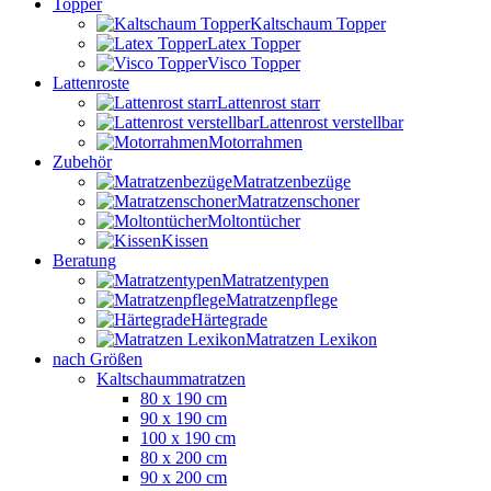
Topper
Kaltschaum Topper
Latex Topper
Visco Topper
Lattenroste
Lattenrost starr
Lattenrost verstellbar
Motorrahmen
Zubehör
Matratzenbezüge
Matratzenschoner
Moltontücher
Kissen
Beratung
Matratzentypen
Matratzenpflege
Härtegrade
Matratzen Lexikon
nach Größen
Kaltschaummatratzen
80 x 190 cm
90 x 190 cm
100 x 190 cm
80 x 200 cm
90 x 200 cm