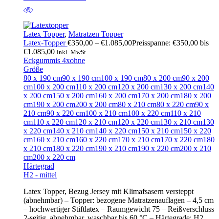
Latex Topper
,
Matratzen Topper
Latex-Topper
€
350,00
–
€
1.085,00
Preisspanne: €350,00 bis
€1.085,00
inkl. MwSt.
Eckgummis 4x
ohne
Größe
80 x 190 cm
90 x 190 cm
100 x 190 cm
80 x 200 cm
90 x 200
cm
100 x 200 cm
110 x 200 cm
120 x 200 cm
130 x 200 cm
140
x 200 cm
150 x 200 cm
160 x 200 cm
170 x 200 cm
180 x 200
cm
190 x 200 cm
200 x 200 cm
80 x 210 cm
80 x 220 cm
90 x
210 cm
90 x 220 cm
100 x 210 cm
100 x 220 cm
110 x 210
cm
110 x 220 cm
120 x 210 cm
120 x 220 cm
130 x 210 cm
130
x 220 cm
140 x 210 cm
140 x 220 cm
150 x 210 cm
150 x 220
cm
160 x 210 cm
160 x 220 cm
170 x 210 cm
170 x 220 cm
180
x 210 cm
180 x 220 cm
190 x 210 cm
190 x 220 cm
200 x 210
cm
200 x 220 cm
Härtegrad
H2 - mittel
Latex Topper, Bezug Jersey mit Klimafsasern versteppt
(abnehmbar) – Topper: bezogene Matratzenauflagen – 4,5 cm
– hochwertiger Stiftlatex – Raumgewicht 75 – Reißverschluss
2-seitig, abnehmbar, waschbar bis 60 °C – Härtegrade: H2