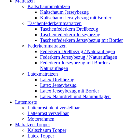
Matratzen
Kaltschaummatratzen
Kaltschaum Jerseybezug
Kaltschaum Jerseybezug mit Border
Taschenfederkernmatratzen
Taschenfederkern Drellbezug
Taschenfederkern Jerseybezug
Taschenfederkern Jerseybezug mit Border
Federkernmatratzen
Federkern Drellbezug / Naturauflagen
Federkern Jerseybezug / Naturauflagen
Federkern Jerseybezug mit Border /
Naturauflagen
Latexmatratzen
Latex Drellbezug
Latex Jerseybezug
Latex Jerseybezug mit Border
Latex Naturdrell und Naturauflagen
Lattenroste
Lattenrost nicht verstellbar
Lattenrost verstellbar
Motorrahmen
Matratzen Topper
Kaltschaum Topper
Latex Topper