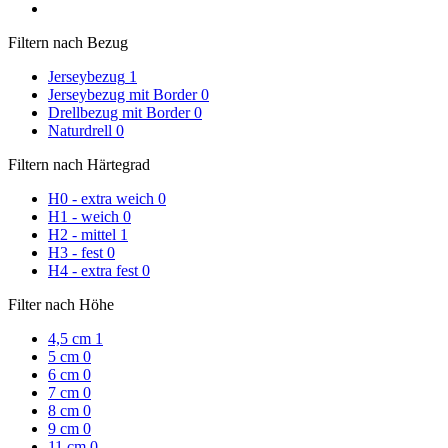
Filtern nach Bezug
Jerseybezug
1
Jerseybezug mit Border
0
Drellbezug mit Border
0
Naturdrell
0
Filtern nach Härtegrad
H0 - extra weich
0
H1 - weich
0
H2 - mittel
1
H3 - fest
0
H4 - extra fest
0
Filter nach Höhe
4,5 cm
1
5 cm
0
6 cm
0
7 cm
0
8 cm
0
9 cm
0
11 cm
0