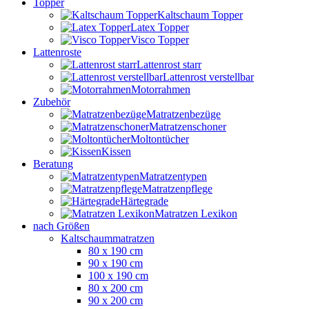
Topper
Kaltschaum Topper
Latex Topper
Visco Topper
Lattenroste
Lattenrost starr
Lattenrost verstellbar
Motorrahmen
Zubehör
Matratzenbezüge
Matratzenschoner
Moltontücher
Kissen
Beratung
Matratzentypen
Matratzenpflege
Härtegrade
Matratzen Lexikon
nach Größen
Kaltschaummatratzen
80 x 190 cm
90 x 190 cm
100 x 190 cm
80 x 200 cm
90 x 200 cm