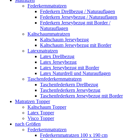
Matratzen
Federkernmatratzen
Federkern Drellbezug / Naturauflagen
Federkern Jerseybezug / Naturauflagen
Federkern Jerseybezug mit Border /
Naturauflagen
Kaltschaummatratzen
Kaltschaum Jerseybezug
Kaltschaum Jerseybezug mit Border
Latexmatratzen
Latex Drellbezug
Latex Jerseybezug
Latex Jerseybezug mit Border
Latex Naturdrell und Naturauflagen
Taschenfederkernmatratzen
Taschenfederkern Drellbezug
Taschenfederkern Jerseybezug
Taschenfederkern Jerseybezug mit Border
Matratzen Topper
Kaltschaum Topper
Latex Topper
Visco Topper
nach Größen
Federkernmatratzen
Federkernmatratzen 100 x 190 cm