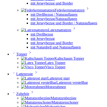
mit Jerseybezug und Border
Federkernmatratzen
mit Drellbezug / Naturauflagen
mit Jerseybezug/Naturauflagen
mit Jerseybezug und Border / Naturauflagen
Latexmatratzen
mit Drellbezug
mit Jerseybezug
mit Jerseybezug und Border
mit Naturdrell und Naturauflagen
Topper
Kaltschaum Topper
Latex Topper
Visco Topper
Lattenroste
Lattenrost starr
Lattenrost verstellbar
Motorrahmen
Zubehör
Matratzenbezüge
Matratzenschoner
Moltontücher