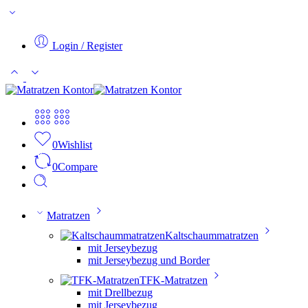
Login / Register
0
Wishlist
0
Compare
Matratzen
Kaltschaummatratzen
mit Jerseybezug
mit Jerseybezug und Border
TFK-Matratzen
mit Drellbezug
mit Jerseybezug