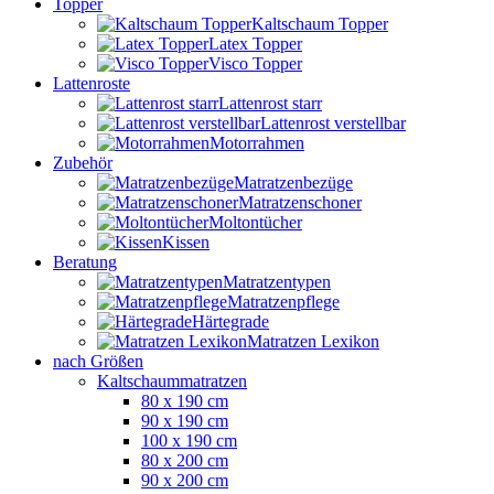
Topper
Kaltschaum Topper
Latex Topper
Visco Topper
Lattenroste
Lattenrost starr
Lattenrost verstellbar
Motorrahmen
Zubehör
Matratzenbezüge
Matratzenschoner
Moltontücher
Kissen
Beratung
Matratzentypen
Matratzenpflege
Härtegrade
Matratzen Lexikon
nach Größen
Kaltschaummatratzen
80 x 190 cm
90 x 190 cm
100 x 190 cm
80 x 200 cm
90 x 200 cm